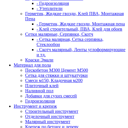
- Гидроизоляция
- Утеплители
Герметик, Жидкие гвозди, Клей ПВА, Монтажная
Пена
- Герметик, Жидкие гвозди, Монтажная пена
- Клей строительный, ПВА, Клей для обоев
Сетки малярные, Серпянки, Скотч
- Сетка малярная, Сетка серпянка,
Стеклообои
- Скотч малярный, Ленты углоформирующие
и тд.
Краски Эмали
Материал для пола
Пескобетон М300 Цемент М500
Сетка для стяжки и штукатурки
Смеси м150, Кладочная м200
Плиточный клей
Наливной пол
Добавки для сухих смесей
Гидроизоляция
Инструмент и крепеж
Строительный инструмент
Отделочный инструмент
Малярный инструмент
Крепеж по бетону и дереву