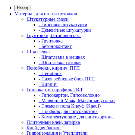
Назад
Материал для стен и потолков
Штукатурные смеси
- Гипсовые штукатурки
- Цементные штукатурки
Грунтовки, бетоноконтакт
- Грунтовка
- Бетоноконтакт
Шпатлевка
- Шпатлевка в мешках
- Шпатлевка готовая
Пеноблоки, кирпич, ПГП
- Пеноблок
- Пазогребневые блок ПГП
- Кирпич
Гипсокартон профиль ГВЛ
- Гипсокартон, Гипсоволокно
- Малярный Маяк, Малярные уголки
- Элемент пола Кнауф (Knauf)
- Профиль для гипсокартона
- Комплектующие для гипсокартона
Плиточный клей, затирка
Клей для блоков
Гидроизоляция и Утеплители