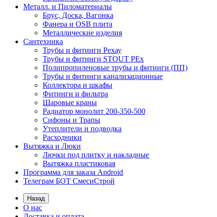
Металл. и Пиломатериалы
Брус, Доска, Вагонка
Фанера и OSB плита
Металлические изделия
Сантехника
Трубы и фитинги Рехау
Трубы и фитинги STOUT PEx
Полипропиленовые трубы и фитинги (ПП)
Трубы и фитинги канализационные
Коллектора и шкафы
Фитинги и фильтра
Шаровые краны
Радиатор монолит 200-350-500
Сифоны и Трапы
Утеплители и подводка
Расходники
Вытяжка и Люки
Лючки под плитку и накладные
Вытяжка пластиковая
Программа для заказа Android
Телеграм БОТ СмесиСтрой
Назад
О нас
Доставка и оплата