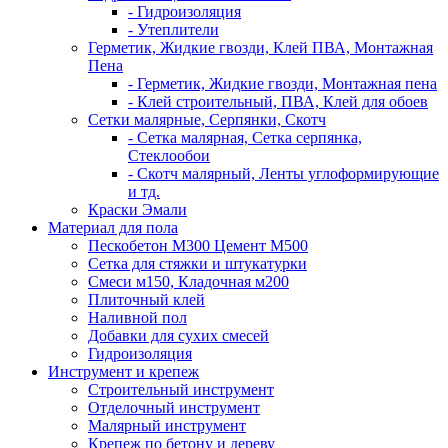
- Гидроизоляция
- Утеплители
Герметик, Жидкие гвозди, Клей ПВА, Монтажная
Пена
- Герметик, Жидкие гвозди, Монтажная пена
- Клей строительный, ПВА, Клей для обоев
Сетки малярные, Серпянки, Скотч
- Сетка малярная, Сетка серпянка,
Стеклообои
- Скотч малярный, Ленты углоформирующие
и тд.
Краски Эмали
Материал для пола
Пескобетон М300 Цемент М500
Сетка для стяжки и штукатурки
Смеси м150, Кладочная м200
Плиточный клей
Наливной пол
Добавки для сухих смесей
Гидроизоляция
Инструмент и крепеж
Строительный инструмент
Отделочный инструмент
Малярный инструмент
Крепеж по бетону и дереву