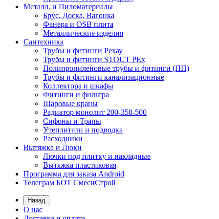
Металл. и Пиломатериалы
Брус, Доска, Вагонка
Фанера и OSB плита
Металлические изделия
Сантехника
Трубы и фитинги Рехау
Трубы и фитинги STOUT PEx
Полипропиленовые трубы и фитинги (ПП)
Трубы и фитинги канализационные
Коллектора и шкафы
Фитинги и фильтра
Шаровые краны
Радиатор монолит 200-350-500
Сифоны и Трапы
Утеплители и подводка
Расходники
Вытяжка и Люки
Лючки под плитку и накладные
Вытяжка пластиковая
Программа для заказа Android
Телеграм БОТ СмесиСтрой
Назад
О нас
Доставка и оплата