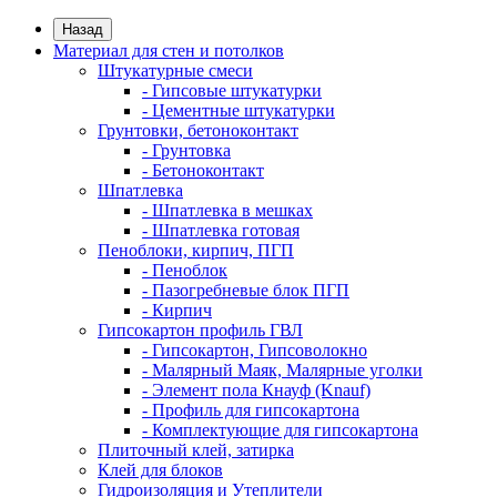
Назад
Материал для стен и потолков
Штукатурные смеси
- Гипсовые штукатурки
- Цементные штукатурки
Грунтовки, бетоноконтакт
- Грунтовка
- Бетоноконтакт
Шпатлевка
- Шпатлевка в мешках
- Шпатлевка готовая
Пеноблоки, кирпич, ПГП
- Пеноблок
- Пазогребневые блок ПГП
- Кирпич
Гипсокартон профиль ГВЛ
- Гипсокартон, Гипсоволокно
- Малярный Маяк, Малярные уголки
- Элемент пола Кнауф (Knauf)
- Профиль для гипсокартона
- Комплектующие для гипсокартона
Плиточный клей, затирка
Клей для блоков
Гидроизоляция и Утеплители