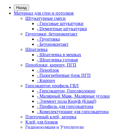
Назад
Материал для стен и потолков
Штукатурные смеси
- Гипсовые штукатурки
- Цементные штукатурки
Грунтовки, бетоноконтакт
- Грунтовка
- Бетоноконтакт
Шпатлевка
- Шпатлевка в мешках
- Шпатлевка готовая
Пеноблоки, кирпич, ПГП
- Пеноблок
- Пазогребневые блок ПГП
- Кирпич
Гипсокартон профиль ГВЛ
- Гипсокартон, Гипсоволокно
- Малярный Маяк, Малярные уголки
- Элемент пола Кнауф (Knauf)
- Профиль для гипсокартона
- Комплектующие для гипсокартона
Плиточный клей, затирка
Клей для блоков
Гидроизоляция и Утеплители