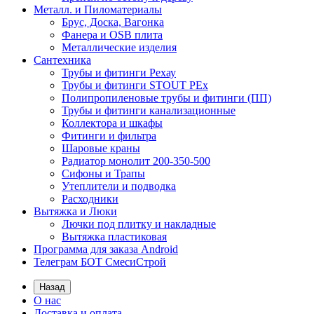
Металл. и Пиломатериалы
Брус, Доска, Вагонка
Фанера и OSB плита
Металлические изделия
Сантехника
Трубы и фитинги Рехау
Трубы и фитинги STOUT PEx
Полипропиленовые трубы и фитинги (ПП)
Трубы и фитинги канализационные
Коллектора и шкафы
Фитинги и фильтра
Шаровые краны
Радиатор монолит 200-350-500
Сифоны и Трапы
Утеплители и подводка
Расходники
Вытяжка и Люки
Лючки под плитку и накладные
Вытяжка пластиковая
Программа для заказа Android
Телеграм БОТ СмесиСтрой
Назад
О нас
Доставка и оплата