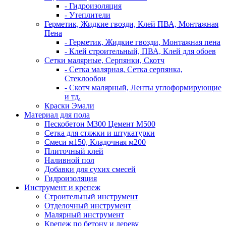
- Гидроизоляция
- Утеплители
Герметик, Жидкие гвозди, Клей ПВА, Монтажная
Пена
- Герметик, Жидкие гвозди, Монтажная пена
- Клей строительный, ПВА, Клей для обоев
Сетки малярные, Серпянки, Скотч
- Сетка малярная, Сетка серпянка,
Стеклообои
- Скотч малярный, Ленты углоформирующие
и тд.
Краски Эмали
Материал для пола
Пескобетон М300 Цемент М500
Сетка для стяжки и штукатурки
Смеси м150, Кладочная м200
Плиточный клей
Наливной пол
Добавки для сухих смесей
Гидроизоляция
Инструмент и крепеж
Строительный инструмент
Отделочный инструмент
Малярный инструмент
Крепеж по бетону и дереву