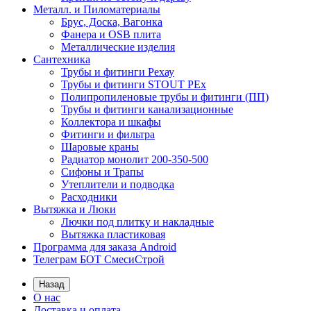
Металл. и Пиломатериалы
Брус, Доска, Вагонка
Фанера и OSB плита
Металлические изделия
Сантехника
Трубы и фитинги Рехау
Трубы и фитинги STOUT PEx
Полипропиленовые трубы и фитинги (ПП)
Трубы и фитинги канализационные
Коллектора и шкафы
Фитинги и фильтра
Шаровые краны
Радиатор монолит 200-350-500
Сифоны и Трапы
Утеплители и подводка
Расходники
Вытяжка и Люки
Лючки под плитку и накладные
Вытяжка пластиковая
Программа для заказа Android
Телеграм БОТ СмесиСтрой
Назад
О нас
Доставка и оплата