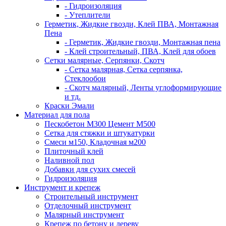
- Гидроизоляция
- Утеплители
Герметик, Жидкие гвозди, Клей ПВА, Монтажная
Пена
- Герметик, Жидкие гвозди, Монтажная пена
- Клей строительный, ПВА, Клей для обоев
Сетки малярные, Серпянки, Скотч
- Сетка малярная, Сетка серпянка,
Стеклообои
- Скотч малярный, Ленты углоформирующие
и тд.
Краски Эмали
Материал для пола
Пескобетон М300 Цемент М500
Сетка для стяжки и штукатурки
Смеси м150, Кладочная м200
Плиточный клей
Наливной пол
Добавки для сухих смесей
Гидроизоляция
Инструмент и крепеж
Строительный инструмент
Отделочный инструмент
Малярный инструмент
Крепеж по бетону и дереву