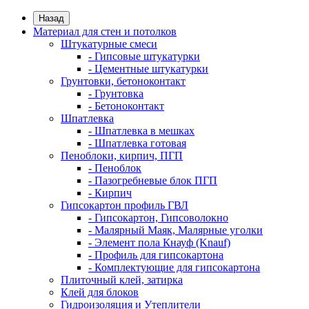
Назад
Материал для стен и потолков
Штукатурные смеси
- Гипсовые штукатурки
- Цементные штукатурки
Грунтовки, бетоноконтакт
- Грунтовка
- Бетоноконтакт
Шпатлевка
- Шпатлевка в мешках
- Шпатлевка готовая
Пеноблоки, кирпич, ПГП
- Пеноблок
- Пазогребневые блок ПГП
- Кирпич
Гипсокартон профиль ГВЛ
- Гипсокартон, Гипсоволокно
- Малярный Маяк, Малярные уголки
- Элемент пола Кнауф (Knauf)
- Профиль для гипсокартона
- Комплектующие для гипсокартона
Плиточный клей, затирка
Клей для блоков
Гидроизоляция и Утеплители