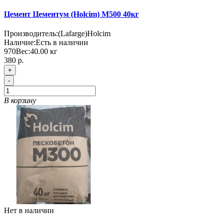
Цемент Цементум (Holcim) М500 40кг
Производитель:
(Lafarge)Holcim
Наличие:
Есть в наличии
970
Вес:
40.00
кг
380 р.
+
-
В корзину
Нет в наличии