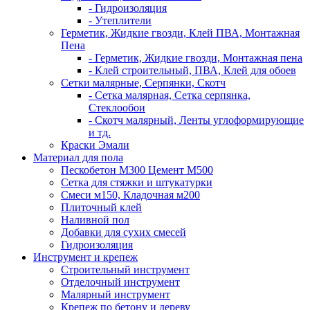
- Гидроизоляция
- Утеплители
Герметик, Жидкие гвозди, Клей ПВА, Монтажная
Пена
- Герметик, Жидкие гвозди, Монтажная пена
- Клей строительный, ПВА, Клей для обоев
Сетки малярные, Серпянки, Скотч
- Сетка малярная, Сетка серпянка,
Стеклообои
- Скотч малярный, Ленты углоформирующие
и тд.
Краски Эмали
Материал для пола
Пескобетон М300 Цемент М500
Сетка для стяжки и штукатурки
Смеси м150, Кладочная м200
Плиточный клей
Наливной пол
Добавки для сухих смесей
Гидроизоляция
Инструмент и крепеж
Строительный инструмент
Отделочный инструмент
Малярный инструмент
Крепеж по бетону и дереву