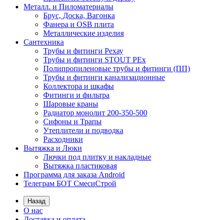
Металл. и Пиломатериалы
Брус, Доска, Вагонка
Фанера и OSB плита
Металлические изделия
Сантехника
Трубы и фитинги Рехау
Трубы и фитинги STOUT PEx
Полипропиленовые трубы и фитинги (ПП)
Трубы и фитинги канализационные
Коллектора и шкафы
Фитинги и фильтра
Шаровые краны
Радиатор монолит 200-350-500
Сифоны и Трапы
Утеплители и подводка
Расходники
Вытяжка и Люки
Лючки под плитку и накладные
Вытяжка пластиковая
Программа для заказа Android
Телеграм БОТ СмесиСтрой
Назад
О нас
Доставка и оплата