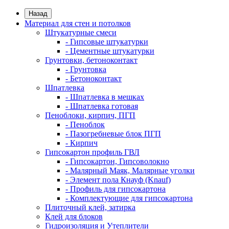
Назад
Материал для стен и потолков
Штукатурные смеси
- Гипсовые штукатурки
- Цементные штукатурки
Грунтовки, бетоноконтакт
- Грунтовка
- Бетоноконтакт
Шпатлевка
- Шпатлевка в мешках
- Шпатлевка готовая
Пеноблоки, кирпич, ПГП
- Пеноблок
- Пазогребневые блок ПГП
- Кирпич
Гипсокартон профиль ГВЛ
- Гипсокартон, Гипсоволокно
- Малярный Маяк, Малярные уголки
- Элемент пола Кнауф (Knauf)
- Профиль для гипсокартона
- Комплектующие для гипсокартона
Плиточный клей, затирка
Клей для блоков
Гидроизоляция и Утеплители