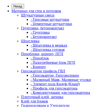
Назад
Материал для стен и потолков
Штукатурные смеси
- Гипсовые штукатурки
- Цементные штукатурки
Грунтовки, бетоноконтакт
- Грунтовка
- Бетоноконтакт
Шпатлевка
- Шпатлевка в мешках
- Шпатлевка готовая
Пеноблоки, кирпич, ПГП
- Пеноблок
- Пазогребневые блок ПГП
- Кирпич
Гипсокартон профиль ГВЛ
- Гипсокартон, Гипсоволокно
- Малярный Маяк, Малярные уголки
- Элемент пола Кнауф (Knauf)
- Профиль для гипсокартона
- Комплектующие для гипсокартона
Плиточный клей, затирка
Клей для блоков
Гидроизоляция и Утеплители