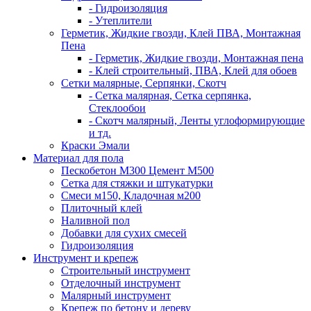
- Гидроизоляция
- Утеплители
Герметик, Жидкие гвозди, Клей ПВА, Монтажная
Пена
- Герметик, Жидкие гвозди, Монтажная пена
- Клей строительный, ПВА, Клей для обоев
Сетки малярные, Серпянки, Скотч
- Сетка малярная, Сетка серпянка,
Стеклообои
- Скотч малярный, Ленты углоформирующие
и тд.
Краски Эмали
Материал для пола
Пескобетон М300 Цемент М500
Сетка для стяжки и штукатурки
Смеси м150, Кладочная м200
Плиточный клей
Наливной пол
Добавки для сухих смесей
Гидроизоляция
Инструмент и крепеж
Строительный инструмент
Отделочный инструмент
Малярный инструмент
Крепеж по бетону и дереву