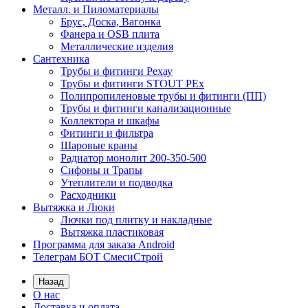
Металл. и Пиломатериалы
Брус, Доска, Вагонка
Фанера и OSB плита
Металлические изделия
Сантехника
Трубы и фитинги Рехау
Трубы и фитинги STOUT PEx
Полипропиленовые трубы и фитинги (ПП)
Трубы и фитинги канализационные
Коллектора и шкафы
Фитинги и фильтра
Шаровые краны
Радиатор монолит 200-350-500
Сифоны и Трапы
Утеплители и подводка
Расходники
Вытяжка и Люки
Лючки под плитку и накладные
Вытяжка пластиковая
Программа для заказа Android
Телеграм БОТ СмесиСтрой
Назад
О нас
Доставка и оплата