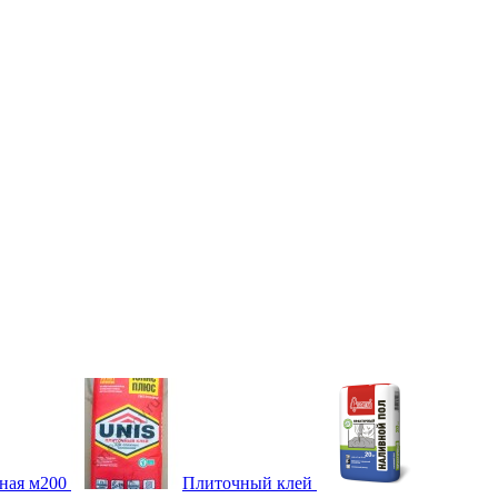
ная м200
Плиточный клей