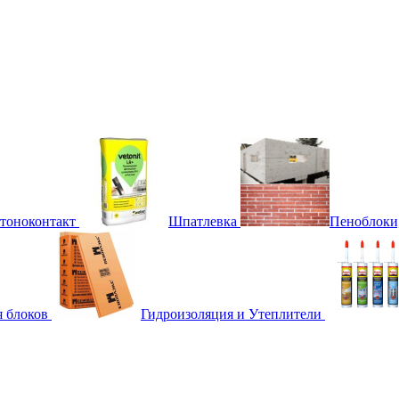
етоноконтакт
Шпатлевка
Пеноблоки
я блоков
Гидроизоляция и Утеплители