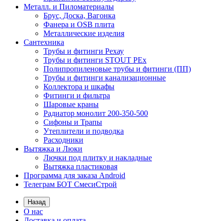
Металл. и Пиломатериалы
Брус, Доска, Вагонка
Фанера и OSB плита
Металлические изделия
Сантехника
Трубы и фитинги Рехау
Трубы и фитинги STOUT PEx
Полипропиленовые трубы и фитинги (ПП)
Трубы и фитинги канализационные
Коллектора и шкафы
Фитинги и фильтра
Шаровые краны
Радиатор монолит 200-350-500
Сифоны и Трапы
Утеплители и подводка
Расходники
Вытяжка и Люки
Лючки под плитку и накладные
Вытяжка пластиковая
Программа для заказа Android
Телеграм БОТ СмесиСтрой
Назад
О нас
Доставка и оплата