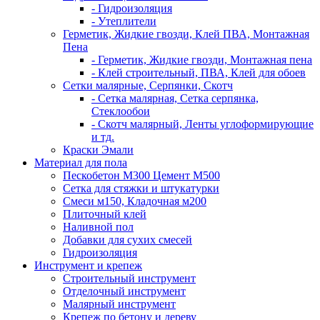
- Гидроизоляция
- Утеплители
Герметик, Жидкие гвозди, Клей ПВА, Монтажная
Пена
- Герметик, Жидкие гвозди, Монтажная пена
- Клей строительный, ПВА, Клей для обоев
Сетки малярные, Серпянки, Скотч
- Сетка малярная, Сетка серпянка,
Стеклообои
- Скотч малярный, Ленты углоформирующие
и тд.
Краски Эмали
Материал для пола
Пескобетон М300 Цемент М500
Сетка для стяжки и штукатурки
Смеси м150, Кладочная м200
Плиточный клей
Наливной пол
Добавки для сухих смесей
Гидроизоляция
Инструмент и крепеж
Строительный инструмент
Отделочный инструмент
Малярный инструмент
Крепеж по бетону и дереву