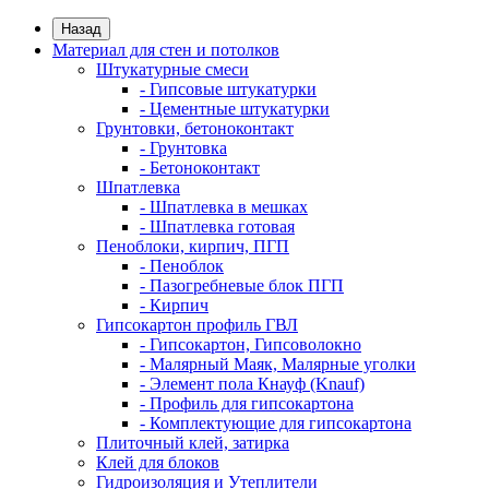
Назад
Материал для стен и потолков
Штукатурные смеси
- Гипсовые штукатурки
- Цементные штукатурки
Грунтовки, бетоноконтакт
- Грунтовка
- Бетоноконтакт
Шпатлевка
- Шпатлевка в мешках
- Шпатлевка готовая
Пеноблоки, кирпич, ПГП
- Пеноблок
- Пазогребневые блок ПГП
- Кирпич
Гипсокартон профиль ГВЛ
- Гипсокартон, Гипсоволокно
- Малярный Маяк, Малярные уголки
- Элемент пола Кнауф (Knauf)
- Профиль для гипсокартона
- Комплектующие для гипсокартона
Плиточный клей, затирка
Клей для блоков
Гидроизоляция и Утеплители