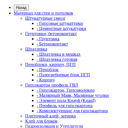
Назад
Материал для стен и потолков
Штукатурные смеси
- Гипсовые штукатурки
- Цементные штукатурки
Грунтовки, бетоноконтакт
- Грунтовка
- Бетоноконтакт
Шпатлевка
- Шпатлевка в мешках
- Шпатлевка готовая
Пеноблоки, кирпич, ПГП
- Пеноблок
- Пазогребневые блок ПГП
- Кирпич
Гипсокартон профиль ГВЛ
- Гипсокартон, Гипсоволокно
- Малярный Маяк, Малярные уголки
- Элемент пола Кнауф (Knauf)
- Профиль для гипсокартона
- Комплектующие для гипсокартона
Плиточный клей, затирка
Клей для блоков
Гидроизоляция и Утеплители