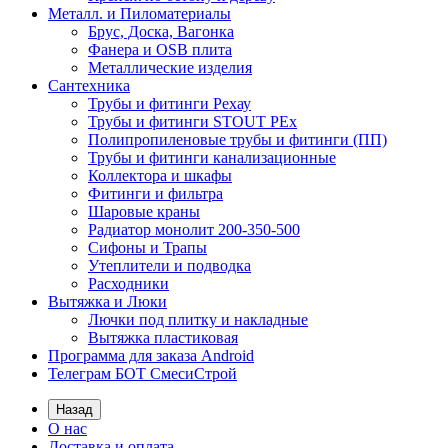
Металл. и Пиломатериалы
Брус, Доска, Вагонка
Фанера и OSB плита
Металлические изделия
Сантехника
Трубы и фитинги Рехау
Трубы и фитинги STOUT PEx
Полипропиленовые трубы и фитинги (ПП)
Трубы и фитинги канализационные
Коллектора и шкафы
Фитинги и фильтра
Шаровые краны
Радиатор монолит 200-350-500
Сифоны и Трапы
Утеплители и подводка
Расходники
Вытяжка и Люки
Лючки под плитку и накладные
Вытяжка пластиковая
Программа для заказа Android
Телеграм БОТ СмесиСтрой
Назад
О нас
Доставка и оплата