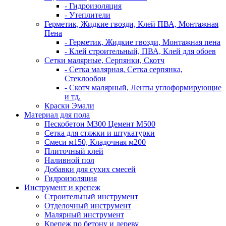
- Гидроизоляция
- Утеплители
Герметик, Жидкие гвозди, Клей ПВА, Монтажная
Пена
- Герметик, Жидкие гвозди, Монтажная пена
- Клей строительный, ПВА, Клей для обоев
Сетки малярные, Серпянки, Скотч
- Сетка малярная, Сетка серпянка,
Стеклообои
- Скотч малярный, Ленты углоформирующие
и тд.
Краски Эмали
Материал для пола
Пескобетон М300 Цемент М500
Сетка для стяжки и штукатурки
Смеси м150, Кладочная м200
Плиточный клей
Наливной пол
Добавки для сухих смесей
Гидроизоляция
Инструмент и крепеж
Строительный инструмент
Отделочный инструмент
Малярный инструмент
Крепеж по бетону и дереву