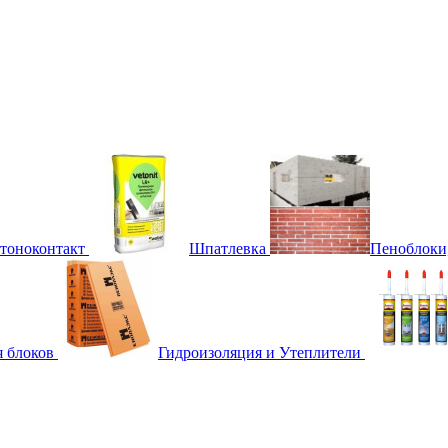
етоноконтакт
Шпатлевка
Пеноблоки
я блоков
Гидроизоляция и Утеплители