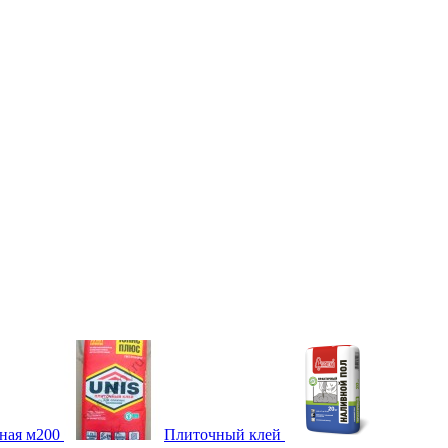
ная м200
Плиточный клей