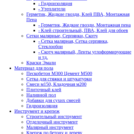
- Гидроизоляция
- Утеплители
Герметик, Жидкие гвозди, Клей ПВА, Монтажная
Пена
- Герметик, Жидкие гвозди, Монтажная пена
- Клей строительный, ПВА, Клей для обоев
Сетки малярные, Серпянки, Скотч
- Сетка малярная, Сетка серпянка,
Стеклообои
- Скотч малярный, Ленты углоформирующие
и тд.
Краски Эмали
Материал для пола
Пескобетон М300 Цемент М500
Сетка для стяжки и штукатурки
Смеси м150, Кладочная м200
Плиточный клей
Наливной пол
Добавки для сухих смесей
Гидроизоляция
Инструмент и крепеж
Строительный инструмент
Отделочный инструмент
Малярный инструмент
Крепеж по бетону и дереву