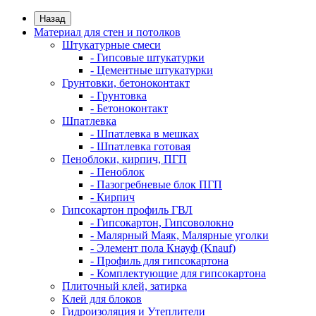
Назад
Материал для стен и потолков
Штукатурные смеси
- Гипсовые штукатурки
- Цементные штукатурки
Грунтовки, бетоноконтакт
- Грунтовка
- Бетоноконтакт
Шпатлевка
- Шпатлевка в мешках
- Шпатлевка готовая
Пеноблоки, кирпич, ПГП
- Пеноблок
- Пазогребневые блок ПГП
- Кирпич
Гипсокартон профиль ГВЛ
- Гипсокартон, Гипсоволокно
- Малярный Маяк, Малярные уголки
- Элемент пола Кнауф (Knauf)
- Профиль для гипсокартона
- Комплектующие для гипсокартона
Плиточный клей, затирка
Клей для блоков
Гидроизоляция и Утеплители