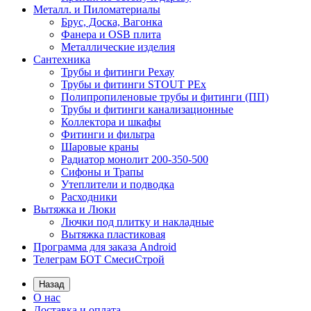
Металл. и Пиломатериалы
Брус, Доска, Вагонка
Фанера и OSB плита
Металлические изделия
Сантехника
Трубы и фитинги Рехау
Трубы и фитинги STOUT PEx
Полипропиленовые трубы и фитинги (ПП)
Трубы и фитинги канализационные
Коллектора и шкафы
Фитинги и фильтра
Шаровые краны
Радиатор монолит 200-350-500
Сифоны и Трапы
Утеплители и подводка
Расходники
Вытяжка и Люки
Лючки под плитку и накладные
Вытяжка пластиковая
Программа для заказа Android
Телеграм БОТ СмесиСтрой
Назад
О нас
Доставка и оплата