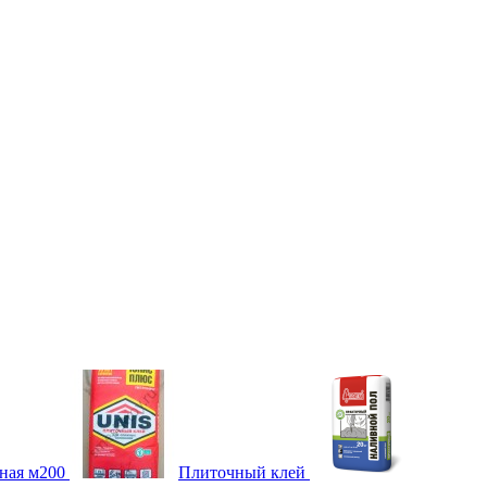
ная м200
Плиточный клей