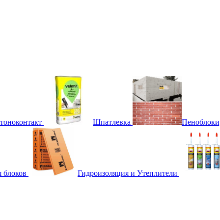
етоноконтакт
Шпатлевка
Пеноблоки
я блоков
Гидроизоляция и Утеплители