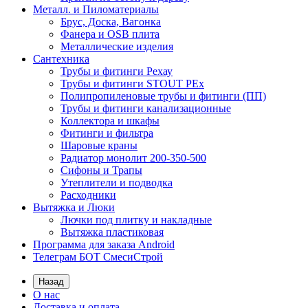
Металл. и Пиломатериалы
Брус, Доска, Вагонка
Фанера и OSB плита
Металлические изделия
Сантехника
Трубы и фитинги Рехау
Трубы и фитинги STOUT PEx
Полипропиленовые трубы и фитинги (ПП)
Трубы и фитинги канализационные
Коллектора и шкафы
Фитинги и фильтра
Шаровые краны
Радиатор монолит 200-350-500
Сифоны и Трапы
Утеплители и подводка
Расходники
Вытяжка и Люки
Лючки под плитку и накладные
Вытяжка пластиковая
Программа для заказа Android
Телеграм БОТ СмесиСтрой
Назад
О нас
Доставка и оплата