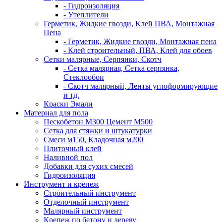
- Гидроизоляция
- Утеплители
Герметик, Жидкие гвозди, Клей ПВА, Монтажная
Пена
- Герметик, Жидкие гвозди, Монтажная пена
- Клей строительный, ПВА, Клей для обоев
Сетки малярные, Серпянки, Скотч
- Сетка малярная, Сетка серпянка,
Стеклообои
- Скотч малярный, Ленты углоформирующие
и тд.
Краски Эмали
Материал для пола
Пескобетон М300 Цемент М500
Сетка для стяжки и штукатурки
Смеси м150, Кладочная м200
Плиточный клей
Наливной пол
Добавки для сухих смесей
Гидроизоляция
Инструмент и крепеж
Строительный инструмент
Отделочный инструмент
Малярный инструмент
Крепеж по бетону и дереву