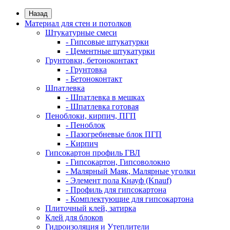
Назад
Материал для стен и потолков
Штукатурные смеси
- Гипсовые штукатурки
- Цементные штукатурки
Грунтовки, бетоноконтакт
- Грунтовка
- Бетоноконтакт
Шпатлевка
- Шпатлевка в мешках
- Шпатлевка готовая
Пеноблоки, кирпич, ПГП
- Пеноблок
- Пазогребневые блок ПГП
- Кирпич
Гипсокартон профиль ГВЛ
- Гипсокартон, Гипсоволокно
- Малярный Маяк, Малярные уголки
- Элемент пола Кнауф (Knauf)
- Профиль для гипсокартона
- Комплектующие для гипсокартона
Плиточный клей, затирка
Клей для блоков
Гидроизоляция и Утеплители