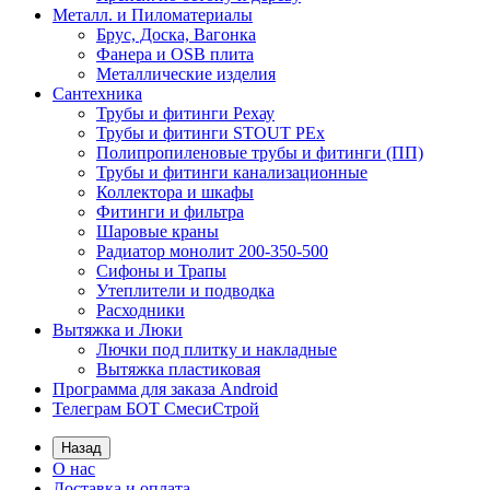
Металл. и Пиломатериалы
Брус, Доска, Вагонка
Фанера и OSB плита
Металлические изделия
Сантехника
Трубы и фитинги Рехау
Трубы и фитинги STOUT PEx
Полипропиленовые трубы и фитинги (ПП)
Трубы и фитинги канализационные
Коллектора и шкафы
Фитинги и фильтра
Шаровые краны
Радиатор монолит 200-350-500
Сифоны и Трапы
Утеплители и подводка
Расходники
Вытяжка и Люки
Лючки под плитку и накладные
Вытяжка пластиковая
Программа для заказа Android
Телеграм БОТ СмесиСтрой
Назад
О нас
Доставка и оплата