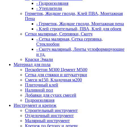
- Гидроизоляция
- Утеплители
Герметик, Жидкие гвозди, Клей ПВА, Монтажная
Пена
- Герметик, Жидкие гвозди, Монтажная пена
- Клей строительный, ПВА, Клей для обоев
Сетки малярные, Серпянки, Скотч
- Сетка малярная, Сетка серпянка,
Стеклообои
- Скотч малярный, Ленты углоформирующие
и тд.
Краски Эмали
Материал для пола
Пескобетон М300 Цемент М500
Сетка для стяжки и штукатурки
Смеси м150, Кладочная м200
Плиточный клей
Наливной пол
Добавки для сухих смесей
Гидроизоляция
Инструмент и крепеж
Строительный инструмент
Отделочный инструмент
Малярный инструмент
Крепеж по бетону и дереву