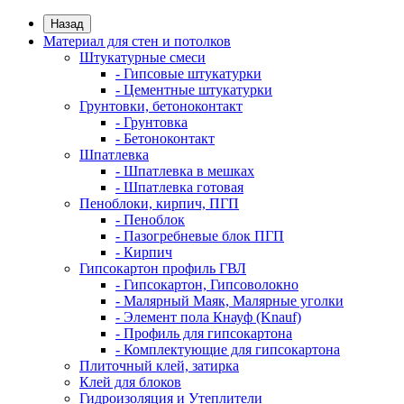
Назад
Материал для стен и потолков
Штукатурные смеси
- Гипсовые штукатурки
- Цементные штукатурки
Грунтовки, бетоноконтакт
- Грунтовка
- Бетоноконтакт
Шпатлевка
- Шпатлевка в мешках
- Шпатлевка готовая
Пеноблоки, кирпич, ПГП
- Пеноблок
- Пазогребневые блок ПГП
- Кирпич
Гипсокартон профиль ГВЛ
- Гипсокартон, Гипсоволокно
- Малярный Маяк, Малярные уголки
- Элемент пола Кнауф (Knauf)
- Профиль для гипсокартона
- Комплектующие для гипсокартона
Плиточный клей, затирка
Клей для блоков
Гидроизоляция и Утеплители