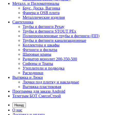
Металл. и Пиломатериалы
Брус, Доска, Вагонка
Фанера и OSB плита
Металлические изделия
Сантехника
Трубы и фитинги Рехау
Трубы и фитинги STOUT PEx
Полипропиленовые трубы и фитинги (ПП)
Трубы и фитинги канализационные
Коллектора и шкафы
Фитинги и фильтра
Шаровые краны
Радиатор монолит 200-350-500
Сифоны и Трапы
Утеплители и подводка
Расходники
Вытяжка и Люки
Лючки под плитку и накладные
Вытяжка пластиковая
Программа для заказа Android
Телеграм БОТ СмесиСтрой
Назад
О нас
Доставка и оплата