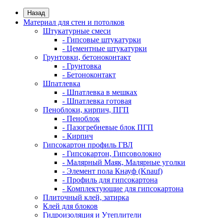
Назад
Материал для стен и потолков
Штукатурные смеси
- Гипсовые штукатурки
- Цементные штукатурки
Грунтовки, бетоноконтакт
- Грунтовка
- Бетоноконтакт
Шпатлевка
- Шпатлевка в мешках
- Шпатлевка готовая
Пеноблоки, кирпич, ПГП
- Пеноблок
- Пазогребневые блок ПГП
- Кирпич
Гипсокартон профиль ГВЛ
- Гипсокартон, Гипсоволокно
- Малярный Маяк, Малярные уголки
- Элемент пола Кнауф (Knauf)
- Профиль для гипсокартона
- Комплектующие для гипсокартона
Плиточный клей, затирка
Клей для блоков
Гидроизоляция и Утеплители