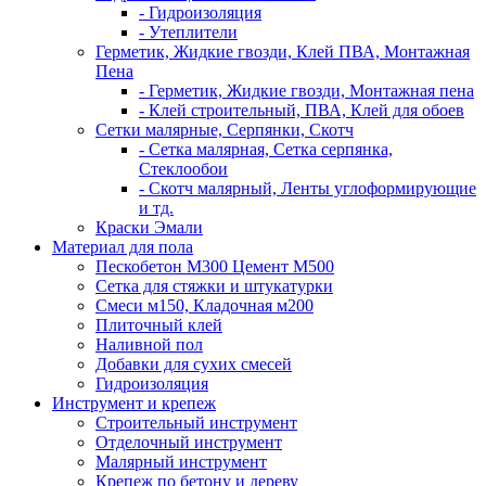
- Гидроизоляция
- Утеплители
Герметик, Жидкие гвозди, Клей ПВА, Монтажная
Пена
- Герметик, Жидкие гвозди, Монтажная пена
- Клей строительный, ПВА, Клей для обоев
Сетки малярные, Серпянки, Скотч
- Сетка малярная, Сетка серпянка,
Стеклообои
- Скотч малярный, Ленты углоформирующие
и тд.
Краски Эмали
Материал для пола
Пескобетон М300 Цемент М500
Сетка для стяжки и штукатурки
Смеси м150, Кладочная м200
Плиточный клей
Наливной пол
Добавки для сухих смесей
Гидроизоляция
Инструмент и крепеж
Строительный инструмент
Отделочный инструмент
Малярный инструмент
Крепеж по бетону и дереву