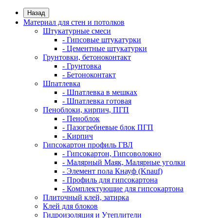
Назад
Материал для стен и потолков
Штукатурные смеси
- Гипсовые штукатурки
- Цементные штукатурки
Грунтовки, бетоноконтакт
- Грунтовка
- Бетоноконтакт
Шпатлевка
- Шпатлевка в мешках
- Шпатлевка готовая
Пеноблоки, кирпич, ПГП
- Пеноблок
- Пазогребневые блок ПГП
- Кирпич
Гипсокартон профиль ГВЛ
- Гипсокартон, Гипсоволокно
- Малярный Маяк, Малярные уголки
- Элемент пола Кнауф (Knauf)
- Профиль для гипсокартона
- Комплектующие для гипсокартона
Плиточный клей, затирка
Клей для блоков
Гидроизоляция и Утеплители