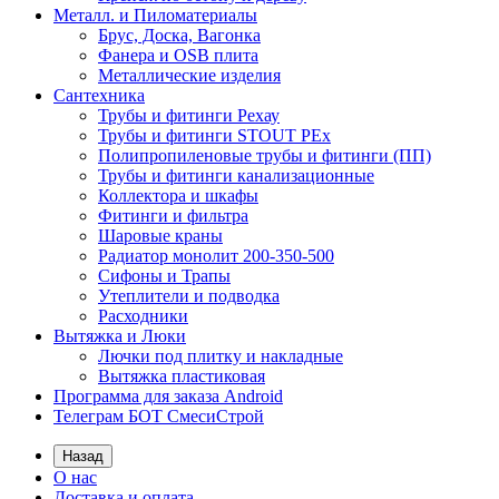
Металл. и Пиломатериалы
Брус, Доска, Вагонка
Фанера и OSB плита
Металлические изделия
Сантехника
Трубы и фитинги Рехау
Трубы и фитинги STOUT PEx
Полипропиленовые трубы и фитинги (ПП)
Трубы и фитинги канализационные
Коллектора и шкафы
Фитинги и фильтра
Шаровые краны
Радиатор монолит 200-350-500
Сифоны и Трапы
Утеплители и подводка
Расходники
Вытяжка и Люки
Лючки под плитку и накладные
Вытяжка пластиковая
Программа для заказа Android
Телеграм БОТ СмесиСтрой
Назад
О нас
Доставка и оплата