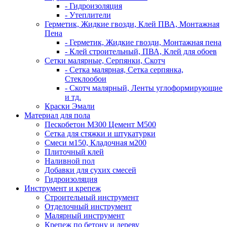
- Гидроизоляция
- Утеплители
Герметик, Жидкие гвозди, Клей ПВА, Монтажная
Пена
- Герметик, Жидкие гвозди, Монтажная пена
- Клей строительный, ПВА, Клей для обоев
Сетки малярные, Серпянки, Скотч
- Сетка малярная, Сетка серпянка,
Стеклообои
- Скотч малярный, Ленты углоформирующие
и тд.
Краски Эмали
Материал для пола
Пескобетон М300 Цемент М500
Сетка для стяжки и штукатурки
Смеси м150, Кладочная м200
Плиточный клей
Наливной пол
Добавки для сухих смесей
Гидроизоляция
Инструмент и крепеж
Строительный инструмент
Отделочный инструмент
Малярный инструмент
Крепеж по бетону и дереву