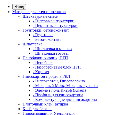
Назад
Материал для стен и потолков
Штукатурные смеси
- Гипсовые штукатурки
- Цементные штукатурки
Грунтовки, бетоноконтакт
- Грунтовка
- Бетоноконтакт
Шпатлевка
- Шпатлевка в мешках
- Шпатлевка готовая
Пеноблоки, кирпич, ПГП
- Пеноблок
- Пазогребневые блок ПГП
- Кирпич
Гипсокартон профиль ГВЛ
- Гипсокартон, Гипсоволокно
- Малярный Маяк, Малярные уголки
- Элемент пола Кнауф (Knauf)
- Профиль для гипсокартона
- Комплектующие для гипсокартона
Плиточный клей, затирка
Клей для блоков
Гидроизоляция и Утеплители