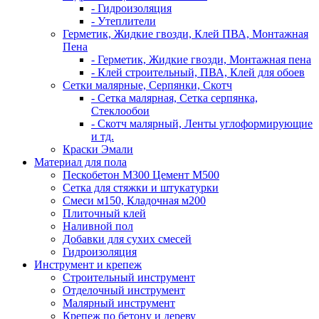
- Гидроизоляция
- Утеплители
Герметик, Жидкие гвозди, Клей ПВА, Монтажная
Пена
- Герметик, Жидкие гвозди, Монтажная пена
- Клей строительный, ПВА, Клей для обоев
Сетки малярные, Серпянки, Скотч
- Сетка малярная, Сетка серпянка,
Стеклообои
- Скотч малярный, Ленты углоформирующие
и тд.
Краски Эмали
Материал для пола
Пескобетон М300 Цемент М500
Сетка для стяжки и штукатурки
Смеси м150, Кладочная м200
Плиточный клей
Наливной пол
Добавки для сухих смесей
Гидроизоляция
Инструмент и крепеж
Строительный инструмент
Отделочный инструмент
Малярный инструмент
Крепеж по бетону и дереву