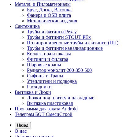
Металл. и Пиломатериалы
Брус, Доска, Вагонка
Фанера и OSB плита
Металлические изделия
Сантехника
Трубы и фитинги Рехау
Трубы и фитинги STOUT PEx
Полипропиленовые трубы и фитинги (ПП)
Трубы и фитинги канализационные
Коллектора и шкафы
Фитинги и фильтра
Шаровые краны
Радиатор монолит 200-350-500
Сифоны и Трапы
Утеплители и подводка
Расходники
Вытяжка и Люки
Лючки под плитку и накладные
Вытяжка пластиковая
Программа для заказа Android
Телеграм БОТ СмесиСтрой
Назад
О нас
Доставка и оплата