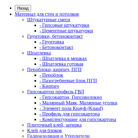
Назад
Материал для стен и потолков
Штукатурные смеси
- Гипсовые штукатурки
- Цементные штукатурки
Грунтовки, бетоноконтакт
- Грунтовка
- Бетоноконтакт
Шпатлевка
- Шпатлевка в мешках
- Шпатлевка готовая
Пеноблоки, кирпич, ПГП
- Пеноблок
- Пазогребневые блок ПГП
- Кирпич
Гипсокартон профиль ГВЛ
- Гипсокартон, Гипсоволокно
- Малярный Маяк, Малярные уголки
- Элемент пола Кнауф (Knauf)
- Профиль для гипсокартона
- Комплектующие для гипсокартона
Плиточный клей, затирка
Клей для блоков
Гидроизоляция и Утеплители