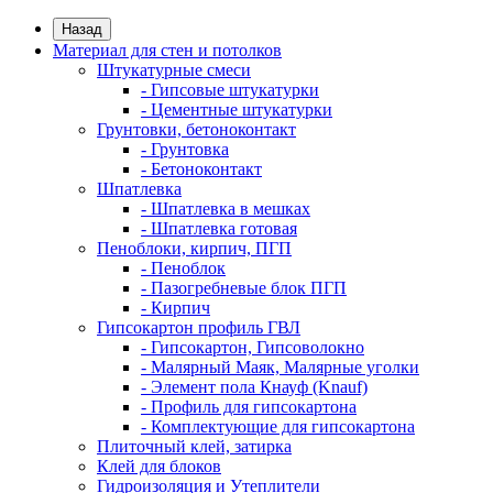
Назад
Материал для стен и потолков
Штукатурные смеси
- Гипсовые штукатурки
- Цементные штукатурки
Грунтовки, бетоноконтакт
- Грунтовка
- Бетоноконтакт
Шпатлевка
- Шпатлевка в мешках
- Шпатлевка готовая
Пеноблоки, кирпич, ПГП
- Пеноблок
- Пазогребневые блок ПГП
- Кирпич
Гипсокартон профиль ГВЛ
- Гипсокартон, Гипсоволокно
- Малярный Маяк, Малярные уголки
- Элемент пола Кнауф (Knauf)
- Профиль для гипсокартона
- Комплектующие для гипсокартона
Плиточный клей, затирка
Клей для блоков
Гидроизоляция и Утеплители