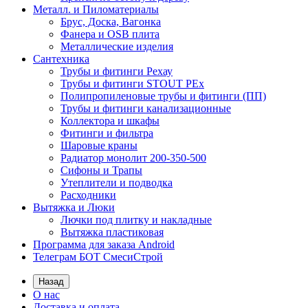
Металл. и Пиломатериалы
Брус, Доска, Вагонка
Фанера и OSB плита
Металлические изделия
Сантехника
Трубы и фитинги Рехау
Трубы и фитинги STOUT PEx
Полипропиленовые трубы и фитинги (ПП)
Трубы и фитинги канализационные
Коллектора и шкафы
Фитинги и фильтра
Шаровые краны
Радиатор монолит 200-350-500
Сифоны и Трапы
Утеплители и подводка
Расходники
Вытяжка и Люки
Лючки под плитку и накладные
Вытяжка пластиковая
Программа для заказа Android
Телеграм БОТ СмесиСтрой
Назад
О нас
Доставка и оплата