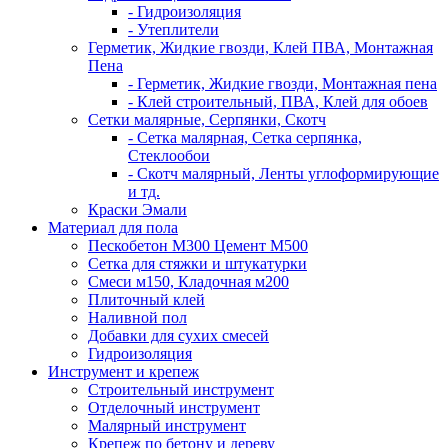
- Гидроизоляция
- Утеплители
Герметик, Жидкие гвозди, Клей ПВА, Монтажная
Пена
- Герметик, Жидкие гвозди, Монтажная пена
- Клей строительный, ПВА, Клей для обоев
Сетки малярные, Серпянки, Скотч
- Сетка малярная, Сетка серпянка,
Стеклообои
- Скотч малярный, Ленты углоформирующие
и тд.
Краски Эмали
Материал для пола
Пескобетон М300 Цемент М500
Сетка для стяжки и штукатурки
Смеси м150, Кладочная м200
Плиточный клей
Наливной пол
Добавки для сухих смесей
Гидроизоляция
Инструмент и крепеж
Строительный инструмент
Отделочный инструмент
Малярный инструмент
Крепеж по бетону и дереву