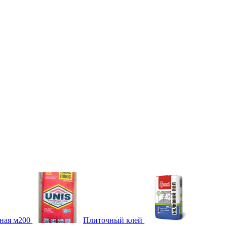
ная м200
Плиточный клей