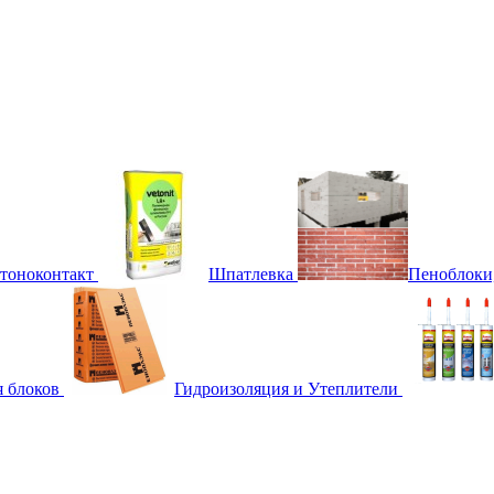
етоноконтакт
Шпатлевка
Пеноблоки
я блоков
Гидроизоляция и Утеплители