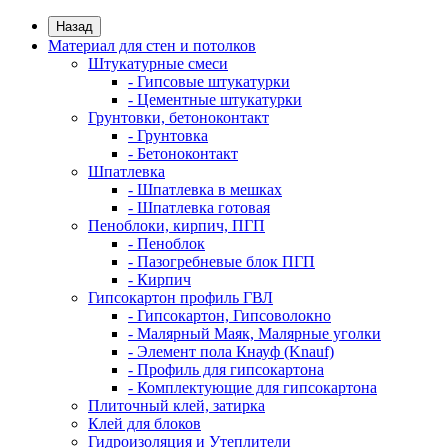
Назад
Материал для стен и потолков
Штукатурные смеси
- Гипсовые штукатурки
- Цементные штукатурки
Грунтовки, бетоноконтакт
- Грунтовка
- Бетоноконтакт
Шпатлевка
- Шпатлевка в мешках
- Шпатлевка готовая
Пеноблоки, кирпич, ПГП
- Пеноблок
- Пазогребневые блок ПГП
- Кирпич
Гипсокартон профиль ГВЛ
- Гипсокартон, Гипсоволокно
- Малярный Маяк, Малярные уголки
- Элемент пола Кнауф (Knauf)
- Профиль для гипсокартона
- Комплектующие для гипсокартона
Плиточный клей, затирка
Клей для блоков
Гидроизоляция и Утеплители