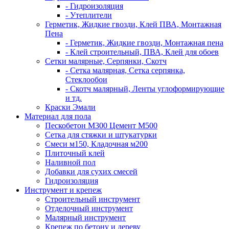
- Гидроизоляция
- Утеплители
Герметик, Жидкие гвозди, Клей ПВА, Монтажная
Пена
- Герметик, Жидкие гвозди, Монтажная пена
- Клей строительный, ПВА, Клей для обоев
Сетки малярные, Серпянки, Скотч
- Сетка малярная, Сетка серпянка,
Стеклообои
- Скотч малярный, Ленты углоформирующие
и тд.
Краски Эмали
Материал для пола
Пескобетон М300 Цемент М500
Сетка для стяжки и штукатурки
Смеси м150, Кладочная м200
Плиточный клей
Наливной пол
Добавки для сухих смесей
Гидроизоляция
Инструмент и крепеж
Строительный инструмент
Отделочный инструмент
Малярный инструмент
Крепеж по бетону и дереву