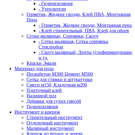
- Гидроизоляция
- Утеплители
Герметик, Жидкие гвозди, Клей ПВА, Монтажная
Пена
- Герметик, Жидкие гвозди, Монтажная пена
- Клей строительный, ПВА, Клей для обоев
Сетки малярные, Серпянки, Скотч
- Сетка малярная, Сетка серпянка,
Стеклообои
- Скотч малярный, Ленты углоформирующие
и тд.
Краски Эмали
Материал для пола
Пескобетон М300 Цемент М500
Сетка для стяжки и штукатурки
Смеси м150, Кладочная м200
Плиточный клей
Наливной пол
Добавки для сухих смесей
Гидроизоляция
Инструмент и крепеж
Строительный инструмент
Отделочный инструмент
Малярный инструмент
Крепеж по бетону и дереву