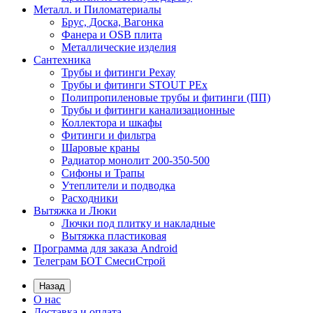
Металл. и Пиломатериалы
Брус, Доска, Вагонка
Фанера и OSB плита
Металлические изделия
Сантехника
Трубы и фитинги Рехау
Трубы и фитинги STOUT PEx
Полипропиленовые трубы и фитинги (ПП)
Трубы и фитинги канализационные
Коллектора и шкафы
Фитинги и фильтра
Шаровые краны
Радиатор монолит 200-350-500
Сифоны и Трапы
Утеплители и подводка
Расходники
Вытяжка и Люки
Лючки под плитку и накладные
Вытяжка пластиковая
Программа для заказа Android
Телеграм БОТ СмесиСтрой
Назад
О нас
Доставка и оплата