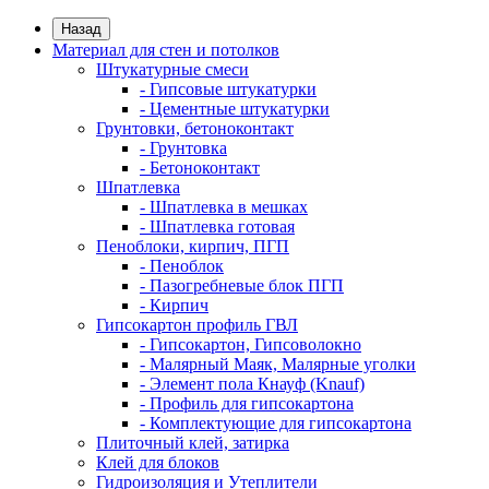
Назад
Материал для стен и потолков
Штукатурные смеси
- Гипсовые штукатурки
- Цементные штукатурки
Грунтовки, бетоноконтакт
- Грунтовка
- Бетоноконтакт
Шпатлевка
- Шпатлевка в мешках
- Шпатлевка готовая
Пеноблоки, кирпич, ПГП
- Пеноблок
- Пазогребневые блок ПГП
- Кирпич
Гипсокартон профиль ГВЛ
- Гипсокартон, Гипсоволокно
- Малярный Маяк, Малярные уголки
- Элемент пола Кнауф (Knauf)
- Профиль для гипсокартона
- Комплектующие для гипсокартона
Плиточный клей, затирка
Клей для блоков
Гидроизоляция и Утеплители