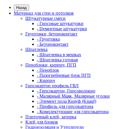
Назад
Материал для стен и потолков
Штукатурные смеси
- Гипсовые штукатурки
- Цементные штукатурки
Грунтовки, бетоноконтакт
- Грунтовка
- Бетоноконтакт
Шпатлевка
- Шпатлевка в мешках
- Шпатлевка готовая
Пеноблоки, кирпич, ПГП
- Пеноблок
- Пазогребневые блок ПГП
- Кирпич
Гипсокартон профиль ГВЛ
- Гипсокартон, Гипсоволокно
- Малярный Маяк, Малярные уголки
- Элемент пола Кнауф (Knauf)
- Профиль для гипсокартона
- Комплектующие для гипсокартона
Плиточный клей, затирка
Клей для блоков
Гидроизоляция и Утеплители