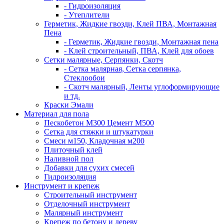
- Гидроизоляция
- Утеплители
Герметик, Жидкие гвозди, Клей ПВА, Монтажная
Пена
- Герметик, Жидкие гвозди, Монтажная пена
- Клей строительный, ПВА, Клей для обоев
Сетки малярные, Серпянки, Скотч
- Сетка малярная, Сетка серпянка,
Стеклообои
- Скотч малярный, Ленты углоформирующие
и тд.
Краски Эмали
Материал для пола
Пескобетон М300 Цемент М500
Сетка для стяжки и штукатурки
Смеси м150, Кладочная м200
Плиточный клей
Наливной пол
Добавки для сухих смесей
Гидроизоляция
Инструмент и крепеж
Строительный инструмент
Отделочный инструмент
Малярный инструмент
Крепеж по бетону и дереву