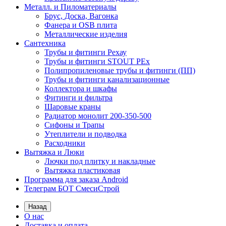
Металл. и Пиломатериалы
Брус, Доска, Вагонка
Фанера и OSB плита
Металлические изделия
Сантехника
Трубы и фитинги Рехау
Трубы и фитинги STOUT PEx
Полипропиленовые трубы и фитинги (ПП)
Трубы и фитинги канализационные
Коллектора и шкафы
Фитинги и фильтра
Шаровые краны
Радиатор монолит 200-350-500
Сифоны и Трапы
Утеплители и подводка
Расходники
Вытяжка и Люки
Лючки под плитку и накладные
Вытяжка пластиковая
Программа для заказа Android
Телеграм БОТ СмесиСтрой
Назад
О нас
Доставка и оплата