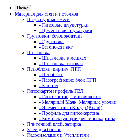
Назад
Материал для стен и потолков
Штукатурные смеси
- Гипсовые штукатурки
- Цементные штукатурки
Грунтовки, бетоноконтакт
- Грунтовка
- Бетоноконтакт
Шпатлевка
- Шпатлевка в мешках
- Шпатлевка готовая
Пеноблоки, кирпич, ПГП
- Пеноблок
- Пазогребневые блок ПГП
- Кирпич
Гипсокартон профиль ГВЛ
- Гипсокартон, Гипсоволокно
- Малярный Маяк, Малярные уголки
- Элемент пола Кнауф (Knauf)
- Профиль для гипсокартона
- Комплектующие для гипсокартона
Плиточный клей, затирка
Клей для блоков
Гидроизоляция и Утеплители