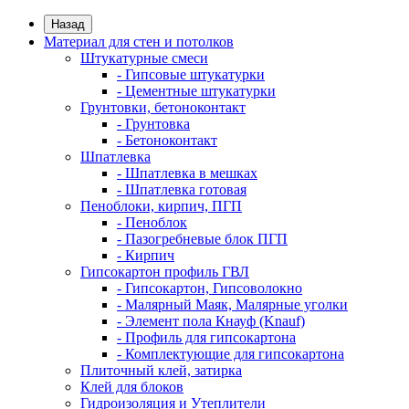
Назад
Материал для стен и потолков
Штукатурные смеси
- Гипсовые штукатурки
- Цементные штукатурки
Грунтовки, бетоноконтакт
- Грунтовка
- Бетоноконтакт
Шпатлевка
- Шпатлевка в мешках
- Шпатлевка готовая
Пеноблоки, кирпич, ПГП
- Пеноблок
- Пазогребневые блок ПГП
- Кирпич
Гипсокартон профиль ГВЛ
- Гипсокартон, Гипсоволокно
- Малярный Маяк, Малярные уголки
- Элемент пола Кнауф (Knauf)
- Профиль для гипсокартона
- Комплектующие для гипсокартона
Плиточный клей, затирка
Клей для блоков
Гидроизоляция и Утеплители