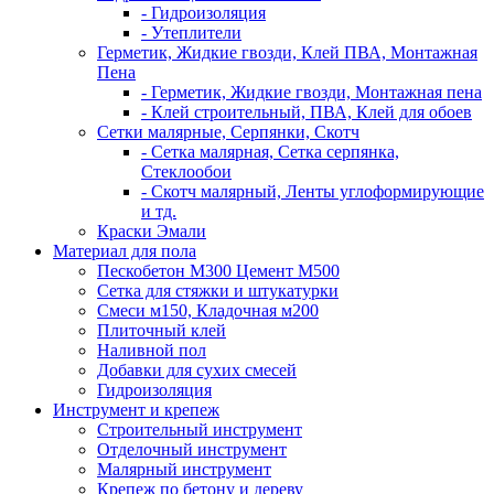
- Гидроизоляция
- Утеплители
Герметик, Жидкие гвозди, Клей ПВА, Монтажная
Пена
- Герметик, Жидкие гвозди, Монтажная пена
- Клей строительный, ПВА, Клей для обоев
Сетки малярные, Серпянки, Скотч
- Сетка малярная, Сетка серпянка,
Стеклообои
- Скотч малярный, Ленты углоформирующие
и тд.
Краски Эмали
Материал для пола
Пескобетон М300 Цемент М500
Сетка для стяжки и штукатурки
Смеси м150, Кладочная м200
Плиточный клей
Наливной пол
Добавки для сухих смесей
Гидроизоляция
Инструмент и крепеж
Строительный инструмент
Отделочный инструмент
Малярный инструмент
Крепеж по бетону и дереву