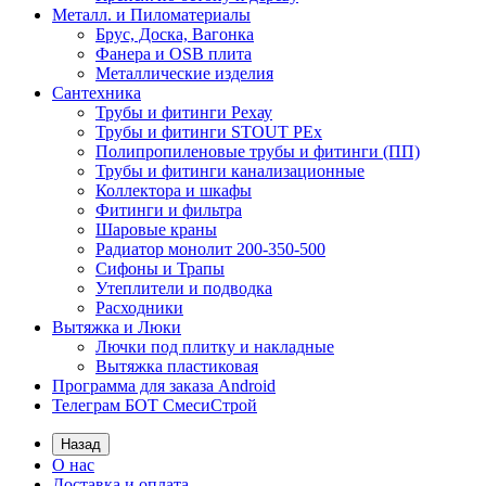
Металл. и Пиломатериалы
Брус, Доска, Вагонка
Фанера и OSB плита
Металлические изделия
Сантехника
Трубы и фитинги Рехау
Трубы и фитинги STOUT PEx
Полипропиленовые трубы и фитинги (ПП)
Трубы и фитинги канализационные
Коллектора и шкафы
Фитинги и фильтра
Шаровые краны
Радиатор монолит 200-350-500
Сифоны и Трапы
Утеплители и подводка
Расходники
Вытяжка и Люки
Лючки под плитку и накладные
Вытяжка пластиковая
Программа для заказа Android
Телеграм БОТ СмесиСтрой
Назад
О нас
Доставка и оплата