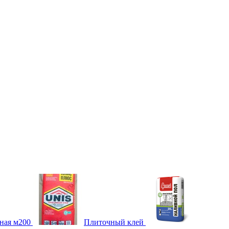
ная м200
Плиточный клей