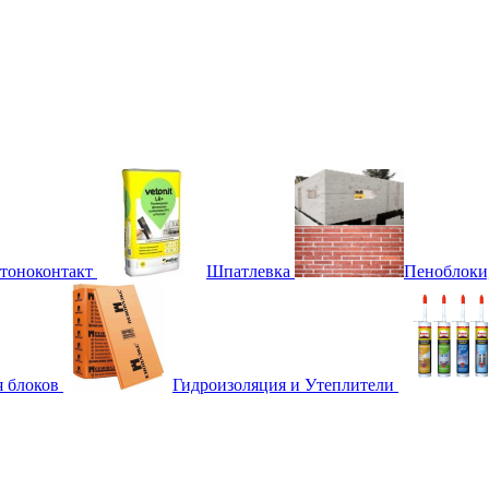
етоноконтакт
Шпатлевка
Пеноблоки
я блоков
Гидроизоляция и Утеплители