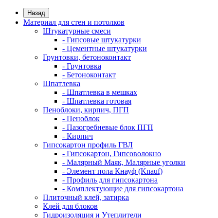
Назад
Материал для стен и потолков
Штукатурные смеси
- Гипсовые штукатурки
- Цементные штукатурки
Грунтовки, бетоноконтакт
- Грунтовка
- Бетоноконтакт
Шпатлевка
- Шпатлевка в мешках
- Шпатлевка готовая
Пеноблоки, кирпич, ПГП
- Пеноблок
- Пазогребневые блок ПГП
- Кирпич
Гипсокартон профиль ГВЛ
- Гипсокартон, Гипсоволокно
- Малярный Маяк, Малярные уголки
- Элемент пола Кнауф (Knauf)
- Профиль для гипсокартона
- Комплектующие для гипсокартона
Плиточный клей, затирка
Клей для блоков
Гидроизоляция и Утеплители