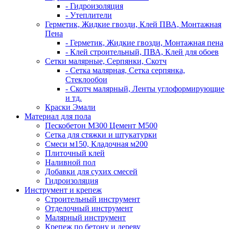
- Гидроизоляция
- Утеплители
Герметик, Жидкие гвозди, Клей ПВА, Монтажная
Пена
- Герметик, Жидкие гвозди, Монтажная пена
- Клей строительный, ПВА, Клей для обоев
Сетки малярные, Серпянки, Скотч
- Сетка малярная, Сетка серпянка,
Стеклообои
- Скотч малярный, Ленты углоформирующие
и тд.
Краски Эмали
Материал для пола
Пескобетон М300 Цемент М500
Сетка для стяжки и штукатурки
Смеси м150, Кладочная м200
Плиточный клей
Наливной пол
Добавки для сухих смесей
Гидроизоляция
Инструмент и крепеж
Строительный инструмент
Отделочный инструмент
Малярный инструмент
Крепеж по бетону и дереву