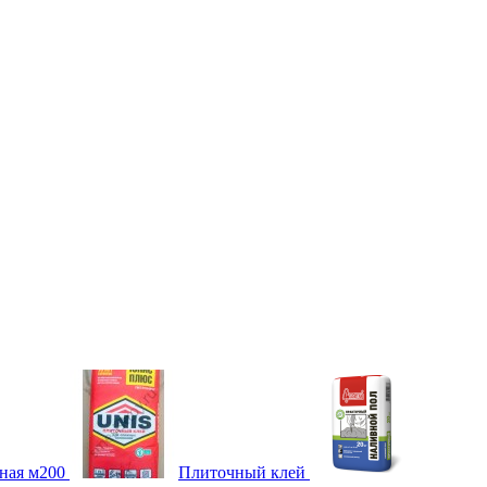
ная м200
Плиточный клей