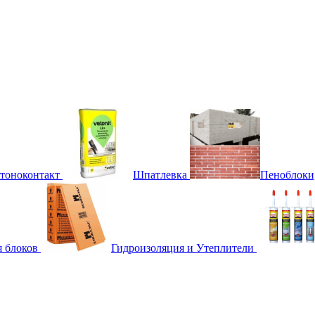
етоноконтакт
Шпатлевка
Пеноблоки
я блоков
Гидроизоляция и Утеплители