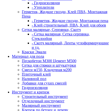
- Гидроизоляция
- Утеплители
Герметик, Жидкие гвозди, Клей ПВА, Монтажная
Пена
- Герметик, Жидкие гвозди, Монтажная пена
- Клей строительный, ПВА, Клей для обоев
Сетки малярные, Серпянки, Скотч
- Сетка малярная, Сетка серпянка,
Стеклообои
- Скотч малярный, Ленты углоформирующие
и тд.
Краски Эмали
Материал для пола
Пескобетон М300 Цемент М500
Сетка для стяжки и штукатурки
Смеси м150, Кладочная м200
Плиточный клей
Наливной пол
Добавки для сухих смесей
Гидроизоляция
Инструмент и крепеж
Строительный инструмент
Отделочный инструмент
Малярный инструмент
Крепеж по бетону и дереву