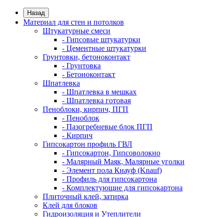
Назад
Материал для стен и потолков
Штукатурные смеси
- Гипсовые штукатурки
- Цементные штукатурки
Грунтовки, бетоноконтакт
- Грунтовка
- Бетоноконтакт
Шпатлевка
- Шпатлевка в мешках
- Шпатлевка готовая
Пеноблоки, кирпич, ПГП
- Пеноблок
- Пазогребневые блок ПГП
- Кирпич
Гипсокартон профиль ГВЛ
- Гипсокартон, Гипсоволокно
- Малярный Маяк, Малярные уголки
- Элемент пола Кнауф (Knauf)
- Профиль для гипсокартона
- Комплектующие для гипсокартона
Плиточный клей, затирка
Клей для блоков
Гидроизоляция и Утеплители