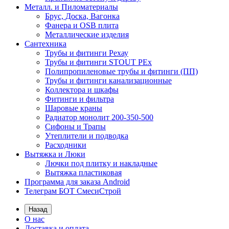
Металл. и Пиломатериалы
Брус, Доска, Вагонка
Фанера и OSB плита
Металлические изделия
Сантехника
Трубы и фитинги Рехау
Трубы и фитинги STOUT PEx
Полипропиленовые трубы и фитинги (ПП)
Трубы и фитинги канализационные
Коллектора и шкафы
Фитинги и фильтра
Шаровые краны
Радиатор монолит 200-350-500
Сифоны и Трапы
Утеплители и подводка
Расходники
Вытяжка и Люки
Лючки под плитку и накладные
Вытяжка пластиковая
Программа для заказа Android
Телеграм БОТ СмесиСтрой
Назад
О нас
Доставка и оплата