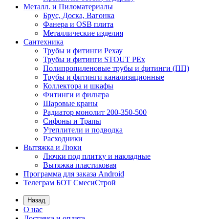
Металл. и Пиломатериалы
Брус, Доска, Вагонка
Фанера и OSB плита
Металлические изделия
Сантехника
Трубы и фитинги Рехау
Трубы и фитинги STOUT PEx
Полипропиленовые трубы и фитинги (ПП)
Трубы и фитинги канализационные
Коллектора и шкафы
Фитинги и фильтра
Шаровые краны
Радиатор монолит 200-350-500
Сифоны и Трапы
Утеплители и подводка
Расходники
Вытяжка и Люки
Лючки под плитку и накладные
Вытяжка пластиковая
Программа для заказа Android
Телеграм БОТ СмесиСтрой
Назад
О нас
Доставка и оплата