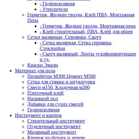
- Гидроизоляция
- Утеплители
Герметик, Жидкие гвозди, Клей ПВА, Монтажная
Пена
- Герметик, Жидкие гвозди, Монтажная пена
- Клей строительный, ПВА, Клей для обоев
Сетки малярные, Серпянки, Скотч
- Сетка малярная, Сетка серпянка,
Стеклообои
- Скотч малярный, Ленты углоформирующие
и тд.
Краски Эмали
Материал для пола
Пескобетон М300 Цемент М500
Сетка для стяжки и штукатурки
Смеси м150, Кладочная м200
Плиточный клей
Наливной пол
Добавки для сухих смесей
Гидроизоляция
Инструмент и крепеж
Строительный инструмент
Отделочный инструмент
Малярный инструмент
Крепеж по бетону и дереву