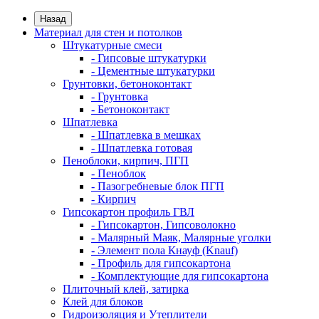
Назад
Материал для стен и потолков
Штукатурные смеси
- Гипсовые штукатурки
- Цементные штукатурки
Грунтовки, бетоноконтакт
- Грунтовка
- Бетоноконтакт
Шпатлевка
- Шпатлевка в мешках
- Шпатлевка готовая
Пеноблоки, кирпич, ПГП
- Пеноблок
- Пазогребневые блок ПГП
- Кирпич
Гипсокартон профиль ГВЛ
- Гипсокартон, Гипсоволокно
- Малярный Маяк, Малярные уголки
- Элемент пола Кнауф (Knauf)
- Профиль для гипсокартона
- Комплектующие для гипсокартона
Плиточный клей, затирка
Клей для блоков
Гидроизоляция и Утеплители