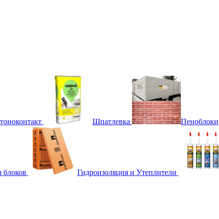
етоноконтакт
Шпатлевка
Пеноблоки
я блоков
Гидроизоляция и Утеплители