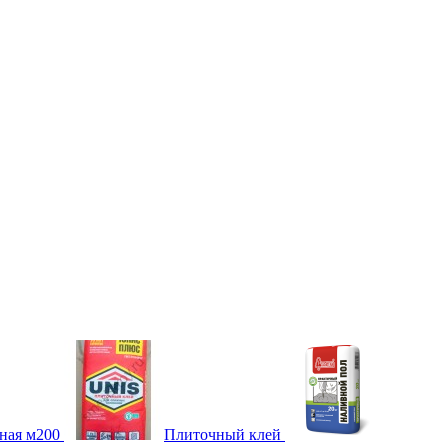
ная м200
Плиточный клей