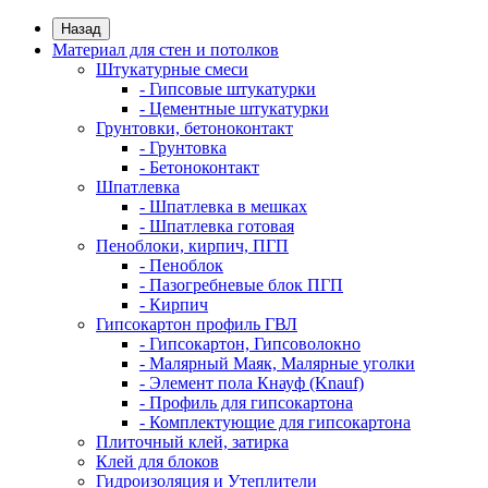
Назад
Материал для стен и потолков
Штукатурные смеси
- Гипсовые штукатурки
- Цементные штукатурки
Грунтовки, бетоноконтакт
- Грунтовка
- Бетоноконтакт
Шпатлевка
- Шпатлевка в мешках
- Шпатлевка готовая
Пеноблоки, кирпич, ПГП
- Пеноблок
- Пазогребневые блок ПГП
- Кирпич
Гипсокартон профиль ГВЛ
- Гипсокартон, Гипсоволокно
- Малярный Маяк, Малярные уголки
- Элемент пола Кнауф (Knauf)
- Профиль для гипсокартона
- Комплектующие для гипсокартона
Плиточный клей, затирка
Клей для блоков
Гидроизоляция и Утеплители