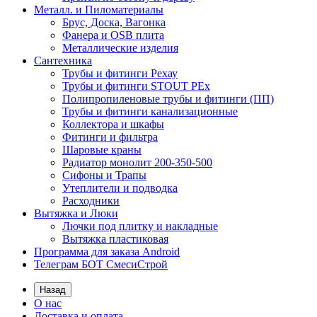
Металл. и Пиломатериалы
Брус, Доска, Вагонка
Фанера и OSB плита
Металлические изделия
Сантехника
Трубы и фитинги Рехау
Трубы и фитинги STOUT PEx
Полипропиленовые трубы и фитинги (ПП)
Трубы и фитинги канализационные
Коллектора и шкафы
Фитинги и фильтра
Шаровые краны
Радиатор монолит 200-350-500
Сифоны и Трапы
Утеплители и подводка
Расходники
Вытяжка и Люки
Лючки под плитку и накладные
Вытяжка пластиковая
Программа для заказа Android
Телеграм БОТ СмесиСтрой
Назад
О нас
Доставка и оплата