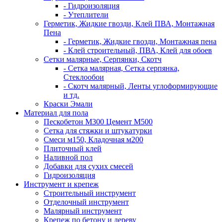
- Гидроизоляция
- Утеплители
Герметик, Жидкие гвозди, Клей ПВА, Монтажная
Пена
- Герметик, Жидкие гвозди, Монтажная пена
- Клей строительный, ПВА, Клей для обоев
Сетки малярные, Серпянки, Скотч
- Сетка малярная, Сетка серпянка,
Стеклообои
- Скотч малярный, Ленты углоформирующие
и тд.
Краски Эмали
Материал для пола
Пескобетон М300 Цемент М500
Сетка для стяжки и штукатурки
Смеси м150, Кладочная м200
Плиточный клей
Наливной пол
Добавки для сухих смесей
Гидроизоляция
Инструмент и крепеж
Строительный инструмент
Отделочный инструмент
Малярный инструмент
Крепеж по бетону и дереву