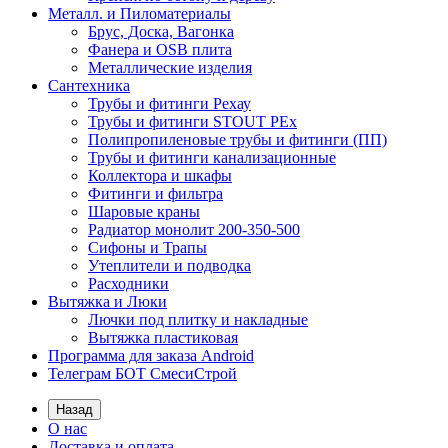
Металл. и Пиломатериалы
Брус, Доска, Вагонка
Фанера и OSB плита
Металлические изделия
Сантехника
Трубы и фитинги Рехау
Трубы и фитинги STOUT PEx
Полипропиленовые трубы и фитинги (ПП)
Трубы и фитинги канализационные
Коллектора и шкафы
Фитинги и фильтра
Шаровые краны
Радиатор монолит 200-350-500
Сифоны и Трапы
Утеплители и подводка
Расходники
Вытяжка и Люки
Лючки под плитку и накладные
Вытяжка пластиковая
Программа для заказа Android
Телеграм БОТ СмесиСтрой
Назад
О нас
Доставка и оплата