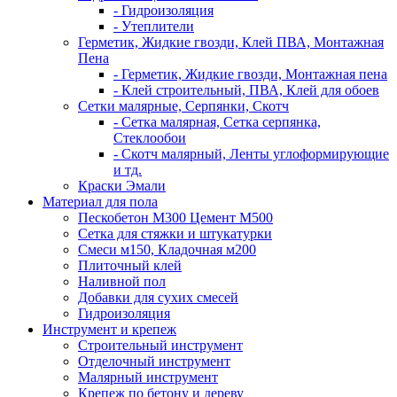
- Гидроизоляция
- Утеплители
Герметик, Жидкие гвозди, Клей ПВА, Монтажная
Пена
- Герметик, Жидкие гвозди, Монтажная пена
- Клей строительный, ПВА, Клей для обоев
Сетки малярные, Серпянки, Скотч
- Сетка малярная, Сетка серпянка,
Стеклообои
- Скотч малярный, Ленты углоформирующие
и тд.
Краски Эмали
Материал для пола
Пескобетон М300 Цемент М500
Сетка для стяжки и штукатурки
Смеси м150, Кладочная м200
Плиточный клей
Наливной пол
Добавки для сухих смесей
Гидроизоляция
Инструмент и крепеж
Строительный инструмент
Отделочный инструмент
Малярный инструмент
Крепеж по бетону и дереву