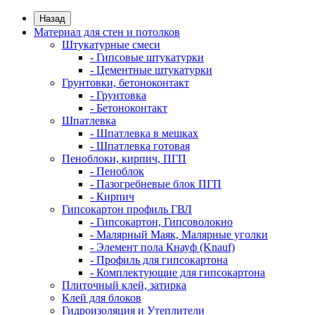
Назад
Материал для стен и потолков
Штукатурные смеси
- Гипсовые штукатурки
- Цементные штукатурки
Грунтовки, бетоноконтакт
- Грунтовка
- Бетоноконтакт
Шпатлевка
- Шпатлевка в мешках
- Шпатлевка готовая
Пеноблоки, кирпич, ПГП
- Пеноблок
- Пазогребневые блок ПГП
- Кирпич
Гипсокартон профиль ГВЛ
- Гипсокартон, Гипсоволокно
- Малярный Маяк, Малярные уголки
- Элемент пола Кнауф (Knauf)
- Профиль для гипсокартона
- Комплектующие для гипсокартона
Плиточный клей, затирка
Клей для блоков
Гидроизоляция и Утеплители