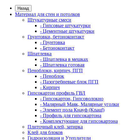
Назад
Материал для стен и потолков
Штукатурные смеси
- Гипсовые штукатурки
- Цементные штукатурки
Грунтовки, бетоноконтакт
- Грунтовка
- Бетоноконтакт
Шпатлевка
- Шпатлевка в мешках
- Шпатлевка готовая
Пеноблоки, кирпич, ПГП
- Пеноблок
- Пазогребневые блок ПГП
- Кирпич
Гипсокартон профиль ГВЛ
- Гипсокартон, Гипсоволокно
- Малярный Маяк, Малярные уголки
- Элемент пола Кнауф (Knauf)
- Профиль для гипсокартона
- Комплектующие для гипсокартона
Плиточный клей, затирка
Клей для блоков
Гидроизоляция и Утеплители