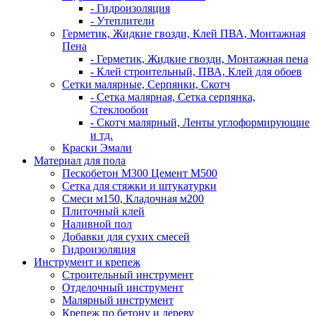
- Гидроизоляция
- Утеплители
Герметик, Жидкие гвозди, Клей ПВА, Монтажная
Пена
- Герметик, Жидкие гвозди, Монтажная пена
- Клей строительный, ПВА, Клей для обоев
Сетки малярные, Серпянки, Скотч
- Сетка малярная, Сетка серпянка,
Стеклообои
- Скотч малярный, Ленты углоформирующие
и тд.
Краски Эмали
Материал для пола
Пескобетон М300 Цемент М500
Сетка для стяжки и штукатурки
Смеси м150, Кладочная м200
Плиточный клей
Наливной пол
Добавки для сухих смесей
Гидроизоляция
Инструмент и крепеж
Строительный инструмент
Отделочный инструмент
Малярный инструмент
Крепеж по бетону и дереву