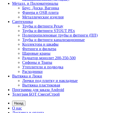
Металл. и Пиломатериалы
Брус, Доска, Вагонка
Фанера и OSB плита
Металлические изделия
Сантехника
Трубы и фитинги Рехау
Трубы и фитинги STOUT PEx
Полипропиленовые трубы и фитинги (ПП)
Трубы и фитинги канализационные
Коллектора и шкафы
Фитинги и фильтра
Шаровые краны
Радиатор монолит 200-350-500
Сифоны и Трапы
Утеплители и подводка
Расходники
Вытяжка и Люки
Лючки под плитку и накладные
Вытяжка пластиковая
Программа для заказа Android
Телеграм БОТ СмесиСтрой
Назад
О нас
Доставка и оплата