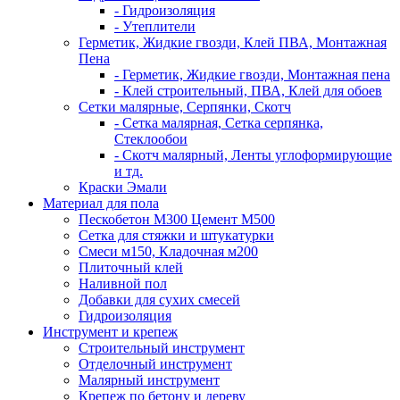
- Гидроизоляция
- Утеплители
Герметик, Жидкие гвозди, Клей ПВА, Монтажная
Пена
- Герметик, Жидкие гвозди, Монтажная пена
- Клей строительный, ПВА, Клей для обоев
Сетки малярные, Серпянки, Скотч
- Сетка малярная, Сетка серпянка,
Стеклообои
- Скотч малярный, Ленты углоформирующие
и тд.
Краски Эмали
Материал для пола
Пескобетон М300 Цемент М500
Сетка для стяжки и штукатурки
Смеси м150, Кладочная м200
Плиточный клей
Наливной пол
Добавки для сухих смесей
Гидроизоляция
Инструмент и крепеж
Строительный инструмент
Отделочный инструмент
Малярный инструмент
Крепеж по бетону и дереву