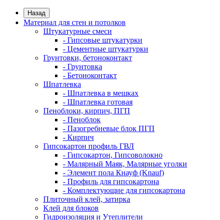
Назад
Материал для стен и потолков
Штукатурные смеси
- Гипсовые штукатурки
- Цементные штукатурки
Грунтовки, бетоноконтакт
- Грунтовка
- Бетоноконтакт
Шпатлевка
- Шпатлевка в мешках
- Шпатлевка готовая
Пеноблоки, кирпич, ПГП
- Пеноблок
- Пазогребневые блок ПГП
- Кирпич
Гипсокартон профиль ГВЛ
- Гипсокартон, Гипсоволокно
- Малярный Маяк, Малярные уголки
- Элемент пола Кнауф (Knauf)
- Профиль для гипсокартона
- Комплектующие для гипсокартона
Плиточный клей, затирка
Клей для блоков
Гидроизоляция и Утеплители