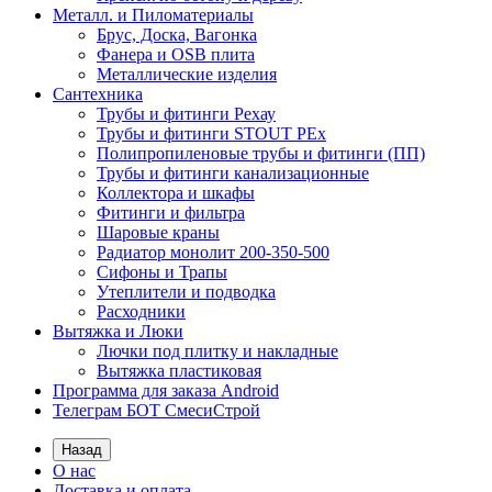
Металл. и Пиломатериалы
Брус, Доска, Вагонка
Фанера и OSB плита
Металлические изделия
Сантехника
Трубы и фитинги Рехау
Трубы и фитинги STOUT PEx
Полипропиленовые трубы и фитинги (ПП)
Трубы и фитинги канализационные
Коллектора и шкафы
Фитинги и фильтра
Шаровые краны
Радиатор монолит 200-350-500
Сифоны и Трапы
Утеплители и подводка
Расходники
Вытяжка и Люки
Лючки под плитку и накладные
Вытяжка пластиковая
Программа для заказа Android
Телеграм БОТ СмесиСтрой
Назад
О нас
Доставка и оплата