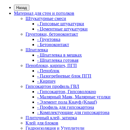
Назад
Материал для стен и потолков
Штукатурные смеси
- Гипсовые штукатурки
- Цементные штукатурки
Грунтовки, бетоноконтакт
- Грунтовка
- Бетоноконтакт
Шпатлевка
- Шпатлевка в мешках
- Шпатлевка готовая
Пеноблоки, кирпич, ПГП
- Пеноблок
- Пазогребневые блок ПГП
- Кирпич
Гипсокартон профиль ГВЛ
- Гипсокартон, Гипсоволокно
- Малярный Маяк, Малярные уголки
- Элемент пола Кнауф (Knauf)
- Профиль для гипсокартона
- Комплектующие для гипсокартона
Плиточный клей, затирка
Клей для блоков
Гидроизоляция и Утеплители