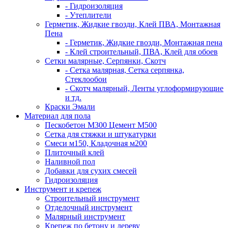
- Гидроизоляция
- Утеплители
Герметик, Жидкие гвозди, Клей ПВА, Монтажная
Пена
- Герметик, Жидкие гвозди, Монтажная пена
- Клей строительный, ПВА, Клей для обоев
Сетки малярные, Серпянки, Скотч
- Сетка малярная, Сетка серпянка,
Стеклообои
- Скотч малярный, Ленты углоформирующие
и тд.
Краски Эмали
Материал для пола
Пескобетон М300 Цемент М500
Сетка для стяжки и штукатурки
Смеси м150, Кладочная м200
Плиточный клей
Наливной пол
Добавки для сухих смесей
Гидроизоляция
Инструмент и крепеж
Строительный инструмент
Отделочный инструмент
Малярный инструмент
Крепеж по бетону и дереву