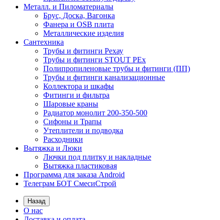
Металл. и Пиломатериалы
Брус, Доска, Вагонка
Фанера и OSB плита
Металлические изделия
Сантехника
Трубы и фитинги Рехау
Трубы и фитинги STOUT PEx
Полипропиленовые трубы и фитинги (ПП)
Трубы и фитинги канализационные
Коллектора и шкафы
Фитинги и фильтра
Шаровые краны
Радиатор монолит 200-350-500
Сифоны и Трапы
Утеплители и подводка
Расходники
Вытяжка и Люки
Лючки под плитку и накладные
Вытяжка пластиковая
Программа для заказа Android
Телеграм БОТ СмесиСтрой
Назад
О нас
Доставка и оплата