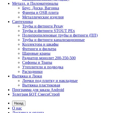
Металл. и Пиломатериалы
Брус, Доска, Вагонка
Фанера и OSB плита
Металлические изделия
Сантехника
Трубы и фитинги Рехау
Трубы и фитинги STOUT PEx
Полипропиленовые трубы и фитинги (ПП)
Трубы и фитинги канализационные
Коллектора и шкафы
Фитинги и фильтра
Шаровые краны
Радиатор монолит 200-350-500
Сифоны и Трапы
Утеплители и подводка
Расходники
Вытяжка и Люки
Лючки под плитку и накладные
Вытяжка пластиковая
Программа для заказа Android
Телеграм БОТ СмесиСтрой
Назад
О нас
Доставка и оплата