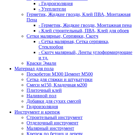
- Гидроизоляция
- Утеплители
Герметик, Жидкие гвозди, Клей ПВА, Монтажная
Пена
- Герметик, Жидкие гвозди, Монтажная пена
- Клей строительный, ПВА, Клей для обоев
Сетки малярные, Серпянки, Скотч
- Сетка малярная, Сетка серпянка,
Стеклообои
- Скотч малярный, Ленты углоформирующие
и тд.
Краски Эмали
Материал для пола
Пескобетон М300 Цемент М500
Сетка для стяжки и штукатурки
Смеси м150, Кладочная м200
Плиточный клей
Наливной пол
Добавки для сухих смесей
Гидроизоляция
Инструмент и крепеж
Строительный инструмент
Отделочный инструмент
Малярный инструмент
Крепеж по бетону и дереву