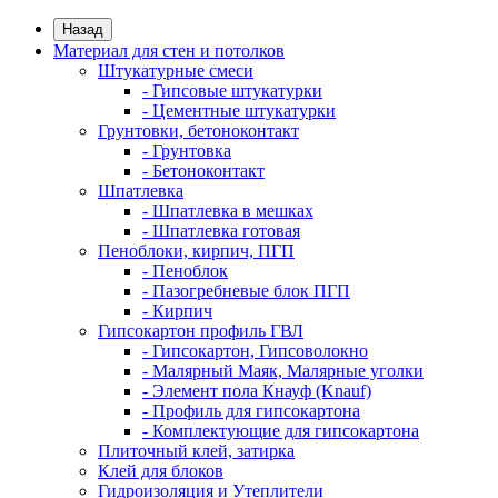
Назад
Материал для стен и потолков
Штукатурные смеси
- Гипсовые штукатурки
- Цементные штукатурки
Грунтовки, бетоноконтакт
- Грунтовка
- Бетоноконтакт
Шпатлевка
- Шпатлевка в мешках
- Шпатлевка готовая
Пеноблоки, кирпич, ПГП
- Пеноблок
- Пазогребневые блок ПГП
- Кирпич
Гипсокартон профиль ГВЛ
- Гипсокартон, Гипсоволокно
- Малярный Маяк, Малярные уголки
- Элемент пола Кнауф (Knauf)
- Профиль для гипсокартона
- Комплектующие для гипсокартона
Плиточный клей, затирка
Клей для блоков
Гидроизоляция и Утеплители