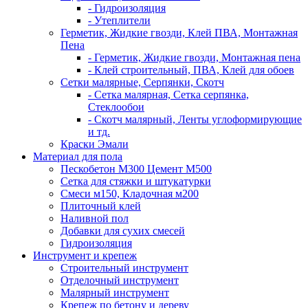
- Гидроизоляция
- Утеплители
Герметик, Жидкие гвозди, Клей ПВА, Монтажная
Пена
- Герметик, Жидкие гвозди, Монтажная пена
- Клей строительный, ПВА, Клей для обоев
Сетки малярные, Серпянки, Скотч
- Сетка малярная, Сетка серпянка,
Стеклообои
- Скотч малярный, Ленты углоформирующие
и тд.
Краски Эмали
Материал для пола
Пескобетон М300 Цемент М500
Сетка для стяжки и штукатурки
Смеси м150, Кладочная м200
Плиточный клей
Наливной пол
Добавки для сухих смесей
Гидроизоляция
Инструмент и крепеж
Строительный инструмент
Отделочный инструмент
Малярный инструмент
Крепеж по бетону и дереву