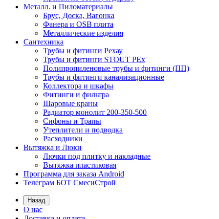
Металл. и Пиломатериалы
Брус, Доска, Вагонка
Фанера и OSB плита
Металлические изделия
Сантехника
Трубы и фитинги Рехау
Трубы и фитинги STOUT PEx
Полипропиленовые трубы и фитинги (ПП)
Трубы и фитинги канализационные
Коллектора и шкафы
Фитинги и фильтра
Шаровые краны
Радиатор монолит 200-350-500
Сифоны и Трапы
Утеплители и подводка
Расходники
Вытяжка и Люки
Лючки под плитку и накладные
Вытяжка пластиковая
Программа для заказа Android
Телеграм БОТ СмесиСтрой
Назад
О нас
Доставка и оплата