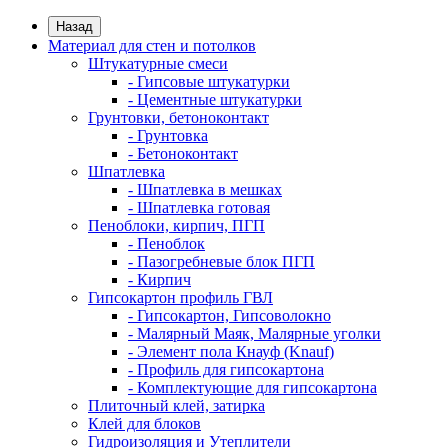
Назад
Материал для стен и потолков
Штукатурные смеси
- Гипсовые штукатурки
- Цементные штукатурки
Грунтовки, бетоноконтакт
- Грунтовка
- Бетоноконтакт
Шпатлевка
- Шпатлевка в мешках
- Шпатлевка готовая
Пеноблоки, кирпич, ПГП
- Пеноблок
- Пазогребневые блок ПГП
- Кирпич
Гипсокартон профиль ГВЛ
- Гипсокартон, Гипсоволокно
- Малярный Маяк, Малярные уголки
- Элемент пола Кнауф (Knauf)
- Профиль для гипсокартона
- Комплектующие для гипсокартона
Плиточный клей, затирка
Клей для блоков
Гидроизоляция и Утеплители