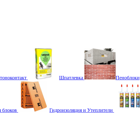
етоноконтакт
Шпатлевка
Пеноблоки
я блоков
Гидроизоляция и Утеплители