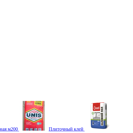
ная м200
Плиточный клей