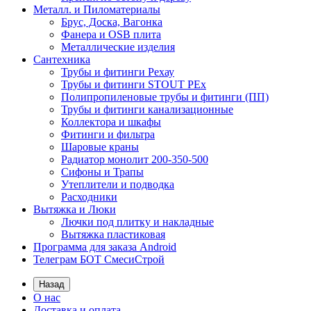
Металл. и Пиломатериалы
Брус, Доска, Вагонка
Фанера и OSB плита
Металлические изделия
Сантехника
Трубы и фитинги Рехау
Трубы и фитинги STOUT PEx
Полипропиленовые трубы и фитинги (ПП)
Трубы и фитинги канализационные
Коллектора и шкафы
Фитинги и фильтра
Шаровые краны
Радиатор монолит 200-350-500
Сифоны и Трапы
Утеплители и подводка
Расходники
Вытяжка и Люки
Лючки под плитку и накладные
Вытяжка пластиковая
Программа для заказа Android
Телеграм БОТ СмесиСтрой
Назад
О нас
Доставка и оплата