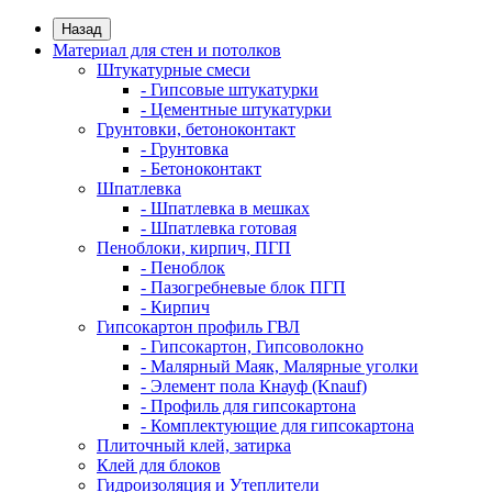
Назад
Материал для стен и потолков
Штукатурные смеси
- Гипсовые штукатурки
- Цементные штукатурки
Грунтовки, бетоноконтакт
- Грунтовка
- Бетоноконтакт
Шпатлевка
- Шпатлевка в мешках
- Шпатлевка готовая
Пеноблоки, кирпич, ПГП
- Пеноблок
- Пазогребневые блок ПГП
- Кирпич
Гипсокартон профиль ГВЛ
- Гипсокартон, Гипсоволокно
- Малярный Маяк, Малярные уголки
- Элемент пола Кнауф (Knauf)
- Профиль для гипсокартона
- Комплектующие для гипсокартона
Плиточный клей, затирка
Клей для блоков
Гидроизоляция и Утеплители