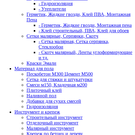
- Гидроизоляция
- Утеплители
Герметик, Жидкие гвозди, Клей ПВА, Монтажная
Пена
- Герметик, Жидкие гвозди, Монтажная пена
- Клей строительный, ПВА, Клей для обоев
Сетки малярные, Серпянки, Скотч
- Сетка малярная, Сетка серпянка,
Стеклообои
- Скотч малярный, Ленты углоформирующие
и тд.
Краски Эмали
Материал для пола
Пескобетон М300 Цемент М500
Сетка для стяжки и штукатурки
Смеси м150, Кладочная м200
Плиточный клей
Наливной пол
Добавки для сухих смесей
Гидроизоляция
Инструмент и крепеж
Строительный инструмент
Отделочный инструмент
Малярный инструмент
Крепеж по бетону и дереву