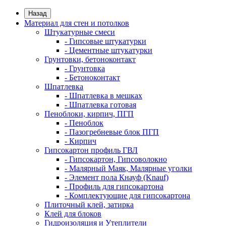
Назад
Материал для стен и потолков
Штукатурные смеси
- Гипсовые штукатурки
- Цементные штукатурки
Грунтовки, бетоноконтакт
- Грунтовка
- Бетоноконтакт
Шпатлевка
- Шпатлевка в мешках
- Шпатлевка готовая
Пеноблоки, кирпич, ПГП
- Пеноблок
- Пазогребневые блок ПГП
- Кирпич
Гипсокартон профиль ГВЛ
- Гипсокартон, Гипсоволокно
- Малярный Маяк, Малярные уголки
- Элемент пола Кнауф (Knauf)
- Профиль для гипсокартона
- Комплектующие для гипсокартона
Плиточный клей, затирка
Клей для блоков
Гидроизоляция и Утеплители