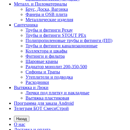
Металл. и Пиломатериалы
Брус, Доска, Вагонка
Фанера и OSB плита
Металлические изделия
Сантехника
Трубы и фитинги Рехау
Трубы и фитинги STOUT PEx
Полипропиленовые трубы и фитинги (ПП)
Трубы и фитинги канализационные
Коллектора и шкафы
Фитинги и фильтра
Шаровые краны
Радиатор монолит 200-350-500
Сифоны и Трапы
Утеплители и подводка
Расходники
Вытяжка и Люки
Лючки под плитку и накладные
Вытяжка пластиковая
Программа для заказа Android
Телеграм БОТ СмесиСтрой
Назад
О нас
Доставка и оплата