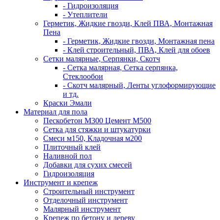
- Гидроизоляция
- Утеплители
Герметик, Жидкие гвозди, Клей ПВА, Монтажная
Пена
- Герметик, Жидкие гвозди, Монтажная пена
- Клей строительный, ПВА, Клей для обоев
Сетки малярные, Серпянки, Скотч
- Сетка малярная, Сетка серпянка,
Стеклообои
- Скотч малярный, Ленты углоформирующие
и тд.
Краски Эмали
Материал для пола
Пескобетон М300 Цемент М500
Сетка для стяжки и штукатурки
Смеси м150, Кладочная м200
Плиточный клей
Наливной пол
Добавки для сухих смесей
Гидроизоляция
Инструмент и крепеж
Строительный инструмент
Отделочный инструмент
Малярный инструмент
Крепеж по бетону и дереву