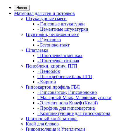
Назад
Материал для стен и потолков
Штукатурные смеси
- Гипсовые штукатурки
- Цементные штукатурки
Грунтовки, бетоноконтакт
- Грунтовка
- Бетоноконтакт
Шпатлевка
- Шпатлевка в мешках
- Шпатлевка готовая
Пеноблоки, кирпич, ПГП
- Пеноблок
- Пазогребневые блок ПГП
- Кирпич
Гипсокартон профиль ГВЛ
- Гипсокартон, Гипсоволокно
- Малярный Маяк, Малярные уголки
- Элемент пола Кнауф (Knauf)
- Профиль для гипсокартона
- Комплектующие для гипсокартона
Плиточный клей, затирка
Клей для блоков
Гидроизоляция и Утеплители