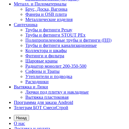
Металл. и Пиломатериалы
Брус, Доска, Вагонка
Фанера и OSB плита
Металлические изделия
Сантехника
Трубы и фитинги Рехау
Трубы и фитинги STOUT PEx
Полипропиленовые трубы и фитинги (ПП)
Трубы и фитинги канализационные
Коллектора и шкафы
Фитинги и фильтра
Шаровые краны
Радиатор монолит 200-350-500
Сифоны и Трапы
Утеплители и подводка
Расходники
Вытяжка и Люки
Лючки под плитку и накладные
Вытяжка пластиковая
Программа для заказа Android
Телеграм БОТ СмесиСтрой
Назад
О нас
Доставка и оплата