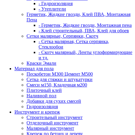
- Гидроизоляция
- Утеплители
Герметик, Жидкие гвозди, Клей ПВА, Монтажная
Пена
- Герметик, Жидкие гвозди, Монтажная пена
- Клей строительный, ПВА, Клей для обоев
Сетки малярные, Серпянки, Скотч
- Сетка малярная, Сетка серпянка,
Стеклообои
- Скотч малярный, Ленты углоформирующие
и тд.
Краски Эмали
Материал для пола
Пескобетон М300 Цемент М500
Сетка для стяжки и штукатурки
Смеси м150, Кладочная м200
Плиточный клей
Наливной пол
Добавки для сухих смесей
Гидроизоляция
Инструмент и крепеж
Строительный инструмент
Отделочный инструмент
Малярный инструмент
Крепеж по бетону и дереву