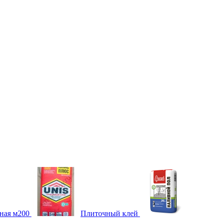
ная м200
Плиточный клей