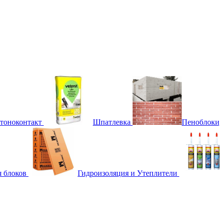
етоноконтакт
Шпатлевка
Пеноблоки
я блоков
Гидроизоляция и Утеплители