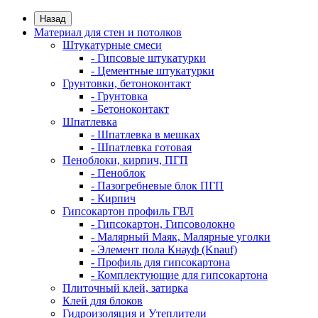
Назад
Материал для стен и потолков
Штукатурные смеси
- Гипсовые штукатурки
- Цементные штукатурки
Грунтовки, бетоноконтакт
- Грунтовка
- Бетоноконтакт
Шпатлевка
- Шпатлевка в мешках
- Шпатлевка готовая
Пеноблоки, кирпич, ПГП
- Пеноблок
- Пазогребневые блок ПГП
- Кирпич
Гипсокартон профиль ГВЛ
- Гипсокартон, Гипсоволокно
- Малярный Маяк, Малярные уголки
- Элемент пола Кнауф (Knauf)
- Профиль для гипсокартона
- Комплектующие для гипсокартона
Плиточный клей, затирка
Клей для блоков
Гидроизоляция и Утеплители