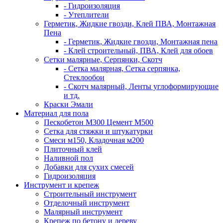
- Гидроизоляция
- Утеплители
Герметик, Жидкие гвозди, Клей ПВА, Монтажная
Пена
- Герметик, Жидкие гвозди, Монтажная пена
- Клей строительный, ПВА, Клей для обоев
Сетки малярные, Серпянки, Скотч
- Сетка малярная, Сетка серпянка,
Стеклообои
- Скотч малярный, Ленты углоформирующие
и тд.
Краски Эмали
Материал для пола
Пескобетон М300 Цемент М500
Сетка для стяжки и штукатурки
Смеси м150, Кладочная м200
Плиточный клей
Наливной пол
Добавки для сухих смесей
Гидроизоляция
Инструмент и крепеж
Строительный инструмент
Отделочный инструмент
Малярный инструмент
Крепеж по бетону и дереву