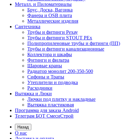
Металл. и Пиломатериалы
Брус, Доска, Вагонка
Фанера и OSB плита
Металлические изделия
Сантехника
Трубы и фитинги Рехау
Трубы и фитинги STOUT PEx
Полипропиленовые трубы и фитинги (ПП)
Трубы и фитинги канализационные
Коллектора и шкафы
Фитинги и фильтра
Шаровые краны
Радиатор монолит 200-350-500
Сифоны и Трапы
Утеплители и подводка
Расходники
Вытяжка и Люки
Лючки под плитку и накладные
Вытяжка пластиковая
Программа для заказа Android
Телеграм БОТ СмесиСтрой
Назад
О нас
Доставка и оплата