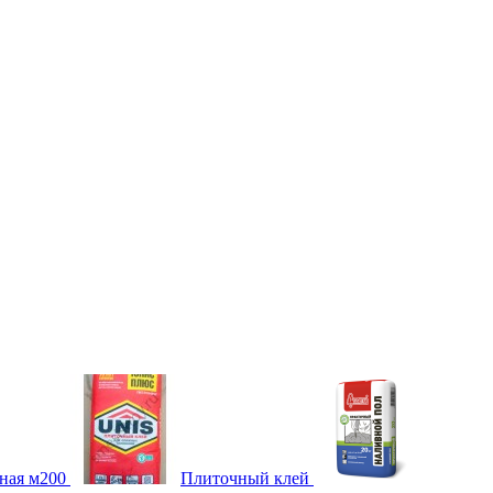
ная м200
Плиточный клей