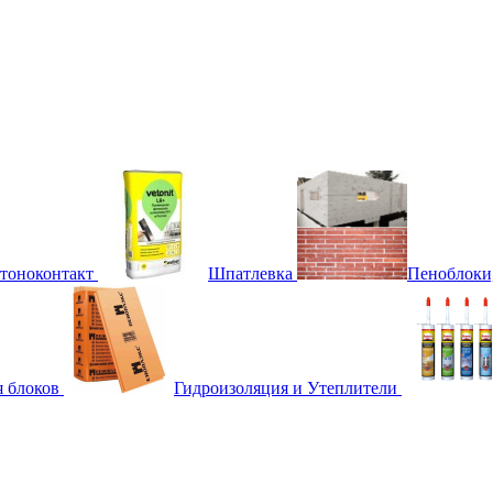
етоноконтакт
Шпатлевка
Пеноблоки
я блоков
Гидроизоляция и Утеплители