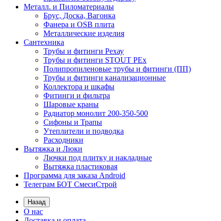
Металл. и Пиломатериалы
Брус, Доска, Вагонка
Фанера и OSB плита
Металлические изделия
Сантехника
Трубы и фитинги Рехау
Трубы и фитинги STOUT PEx
Полипропиленовые трубы и фитинги (ПП)
Трубы и фитинги канализационные
Коллектора и шкафы
Фитинги и фильтра
Шаровые краны
Радиатор монолит 200-350-500
Сифоны и Трапы
Утеплители и подводка
Расходники
Вытяжка и Люки
Лючки под плитку и накладные
Вытяжка пластиковая
Программа для заказа Android
Телеграм БОТ СмесиСтрой
Назад
О нас
Доставка и оплата