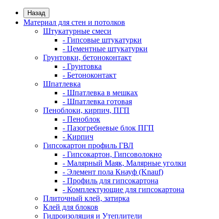
Назад
Материал для стен и потолков
Штукатурные смеси
- Гипсовые штукатурки
- Цементные штукатурки
Грунтовки, бетоноконтакт
- Грунтовка
- Бетоноконтакт
Шпатлевка
- Шпатлевка в мешках
- Шпатлевка готовая
Пеноблоки, кирпич, ПГП
- Пеноблок
- Пазогребневые блок ПГП
- Кирпич
Гипсокартон профиль ГВЛ
- Гипсокартон, Гипсоволокно
- Малярный Маяк, Малярные уголки
- Элемент пола Кнауф (Knauf)
- Профиль для гипсокартона
- Комплектующие для гипсокартона
Плиточный клей, затирка
Клей для блоков
Гидроизоляция и Утеплители