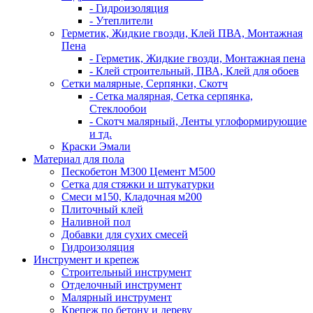
- Гидроизоляция
- Утеплители
Герметик, Жидкие гвозди, Клей ПВА, Монтажная
Пена
- Герметик, Жидкие гвозди, Монтажная пена
- Клей строительный, ПВА, Клей для обоев
Сетки малярные, Серпянки, Скотч
- Сетка малярная, Сетка серпянка,
Стеклообои
- Скотч малярный, Ленты углоформирующие
и тд.
Краски Эмали
Материал для пола
Пескобетон М300 Цемент М500
Сетка для стяжки и штукатурки
Смеси м150, Кладочная м200
Плиточный клей
Наливной пол
Добавки для сухих смесей
Гидроизоляция
Инструмент и крепеж
Строительный инструмент
Отделочный инструмент
Малярный инструмент
Крепеж по бетону и дереву