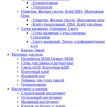
- Гидроизоляция
- Утеплители
Герметик, Жидкие гвозди, Клей ПВА, Монтажная
Пена
- Герметик, Жидкие гвозди, Монтажная пена
- Клей строительный, ПВА, Клей для обоев
Сетки малярные, Серпянки, Скотч
- Сетка малярная, Сетка серпянка,
Стеклообои
- Скотч малярный, Ленты углоформирующие
и тд.
Краски Эмали
Материал для пола
Пескобетон М300 Цемент М500
Сетка для стяжки и штукатурки
Смеси м150, Кладочная м200
Плиточный клей
Наливной пол
Добавки для сухих смесей
Гидроизоляция
Инструмент и крепеж
Строительный инструмент
Отделочный инструмент
Малярный инструмент
Крепеж по бетону и дереву