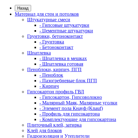
Назад
Материал для стен и потолков
Штукатурные смеси
- Гипсовые штукатурки
- Цементные штукатурки
Грунтовки, бетоноконтакт
- Грунтовка
- Бетоноконтакт
Шпатлевка
- Шпатлевка в мешках
- Шпатлевка готовая
Пеноблоки, кирпич, ПГП
- Пеноблок
- Пазогребневые блок ПГП
- Кирпич
Гипсокартон профиль ГВЛ
- Гипсокартон, Гипсоволокно
- Малярный Маяк, Малярные уголки
- Элемент пола Кнауф (Knauf)
- Профиль для гипсокартона
- Комплектующие для гипсокартона
Плиточный клей, затирка
Клей для блоков
Гидроизоляция и Утеплители