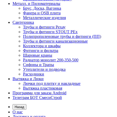
Металл. и Пиломатериалы
Брус, Доска, Вагонка
Фанера и OSB плита
Металлические изделия
Сантехника
Трубы и фитинги Рехау
Трубы и фитинги STOUT PEx
Полипропиленовые трубы и фитинги (ПП)
Трубы и фитинги канализационные
Коллектора и шкафы
Фитинги и фильтра
Шаровые краны
Радиатор монолит 200-350-500
Сифоны и Трапы
Утеплители и подводка
Расходники
Вытяжка и Люки
Лючки под плитку и накладные
Вытяжка пластиковая
Программа для заказа Android
Телеграм БОТ СмесиСтрой
Назад
О нас
Доставка и оплата