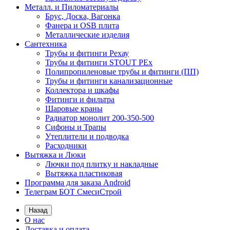
Металл. и Пиломатериалы
Брус, Доска, Вагонка
Фанера и OSB плита
Металлические изделия
Сантехника
Трубы и фитинги Рехау
Трубы и фитинги STOUT PEx
Полипропиленовые трубы и фитинги (ПП)
Трубы и фитинги канализационные
Коллектора и шкафы
Фитинги и фильтра
Шаровые краны
Радиатор монолит 200-350-500
Сифоны и Трапы
Утеплители и подводка
Расходники
Вытяжка и Люки
Лючки под плитку и накладные
Вытяжка пластиковая
Программа для заказа Android
Телеграм БОТ СмесиСтрой
Назад
О нас
Доставка и оплата