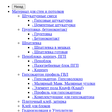
Назад
Материал для стен и потолков
Штукатурные смеси
- Гипсовые штукатурки
- Цементные штукатурки
Грунтовки, бетоноконтакт
- Грунтовка
- Бетоноконтакт
Шпатлевка
- Шпатлевка в мешках
- Шпатлевка готовая
Пеноблоки, кирпич, ПГП
- Пеноблок
- Пазогребневые блок ПГП
- Кирпич
Гипсокартон профиль ГВЛ
- Гипсокартон, Гипсоволокно
- Малярный Маяк, Малярные уголки
- Элемент пола Кнауф (Knauf)
- Профиль для гипсокартона
- Комплектующие для гипсокартона
Плиточный клей, затирка
Клей для блоков
Гидроизоляция и Утеплители