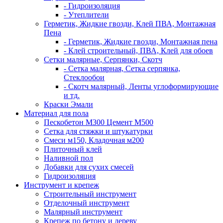
- Гидроизоляция
- Утеплители
Герметик, Жидкие гвозди, Клей ПВА, Монтажная
Пена
- Герметик, Жидкие гвозди, Монтажная пена
- Клей строительный, ПВА, Клей для обоев
Сетки малярные, Серпянки, Скотч
- Сетка малярная, Сетка серпянка,
Стеклообои
- Скотч малярный, Ленты углоформирующие
и тд.
Краски Эмали
Материал для пола
Пескобетон М300 Цемент М500
Сетка для стяжки и штукатурки
Смеси м150, Кладочная м200
Плиточный клей
Наливной пол
Добавки для сухих смесей
Гидроизоляция
Инструмент и крепеж
Строительный инструмент
Отделочный инструмент
Малярный инструмент
Крепеж по бетону и дереву