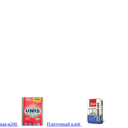
ная м200
Плиточный клей