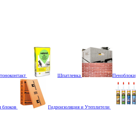
етоноконтакт
Шпатлевка
Пеноблоки
я блоков
Гидроизоляция и Утеплители