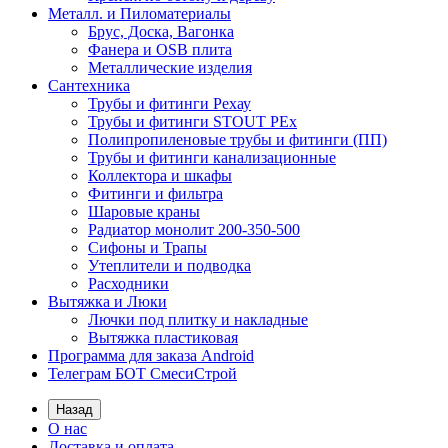
Металл. и Пиломатериалы
Брус, Доска, Вагонка
Фанера и OSB плита
Металлические изделия
Сантехника
Трубы и фитинги Рехау
Трубы и фитинги STOUT PEx
Полипропиленовые трубы и фитинги (ПП)
Трубы и фитинги канализационные
Коллектора и шкафы
Фитинги и фильтра
Шаровые краны
Радиатор монолит 200-350-500
Сифоны и Трапы
Утеплители и подводка
Расходники
Вытяжка и Люки
Лючки под плитку и накладные
Вытяжка пластиковая
Программа для заказа Android
Телеграм БОТ СмесиСтрой
Назад
О нас
Доставка и оплата