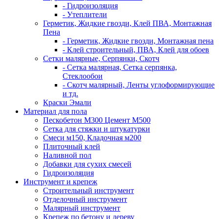
- Гидроизоляция
- Утеплители
Герметик, Жидкие гвозди, Клей ПВА, Монтажная
Пена
- Герметик, Жидкие гвозди, Монтажная пена
- Клей строительный, ПВА, Клей для обоев
Сетки малярные, Серпянки, Скотч
- Сетка малярная, Сетка серпянка,
Стеклообои
- Скотч малярный, Ленты углоформирующие
и тд.
Краски Эмали
Материал для пола
Пескобетон М300 Цемент М500
Сетка для стяжки и штукатурки
Смеси м150, Кладочная м200
Плиточный клей
Наливной пол
Добавки для сухих смесей
Гидроизоляция
Инструмент и крепеж
Строительный инструмент
Отделочный инструмент
Малярный инструмент
Крепеж по бетону и дереву