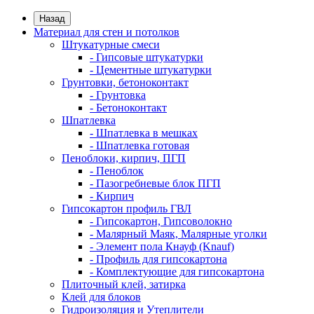
Назад
Материал для стен и потолков
Штукатурные смеси
- Гипсовые штукатурки
- Цементные штукатурки
Грунтовки, бетоноконтакт
- Грунтовка
- Бетоноконтакт
Шпатлевка
- Шпатлевка в мешках
- Шпатлевка готовая
Пеноблоки, кирпич, ПГП
- Пеноблок
- Пазогребневые блок ПГП
- Кирпич
Гипсокартон профиль ГВЛ
- Гипсокартон, Гипсоволокно
- Малярный Маяк, Малярные уголки
- Элемент пола Кнауф (Knauf)
- Профиль для гипсокартона
- Комплектующие для гипсокартона
Плиточный клей, затирка
Клей для блоков
Гидроизоляция и Утеплители